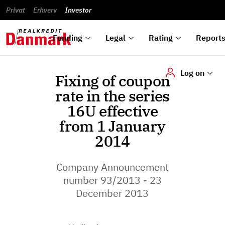
reports
Financial
and
du
Privat
Erhverv
Green
Articles of
Calendar
analyses
Investor
ska
List of
Bonds
association
und
rated
Reports and
About
dok
Auctions
Disclaimer
bonds
announcements
us
digi
Funding
Legal
Rating
Report
Log on
Fixing of coupon
rate in the series
16U effective
from 1 January
2014
Company Announcement
number 93/2013 - 23
December 2013