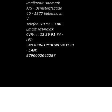
Realkredit Danmark
A/S · Bernstorffsgade
40 · 1577 København
V
Telefon:
70 12 53 00
·
Email:
rd@rd.dk
CVR-nr:
13 39 91 74
·
LEI:
549300NLOMBOWE943Y30
· EAN:
5790002042287