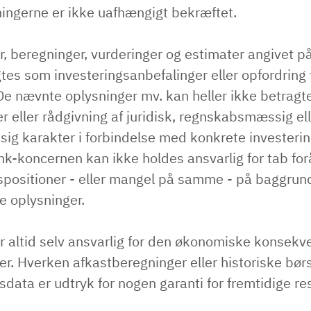
ingerne er ikke uafhængigt bekræftet.
, beregninger, vurderinger og estimater angivet på
tes som investeringsanbefalinger eller opfordring t
 De nævnte oplysninger mv. kan heller ikke betrag
r eller rådgivning af juridisk, regnskabsmæssig el
ig karakter i forbindelse med konkrete investerin
k-koncernen kan ikke holdes ansvarlig for tab for
spositioner - eller mangel på samme - på baggrun
 oplysninger.
r altid selv ansvarlig for den økonomiske konsekve
er. Hverken afkastberegninger eller historiske bør
sdata er udtryk for nogen garanti for fremtidige res