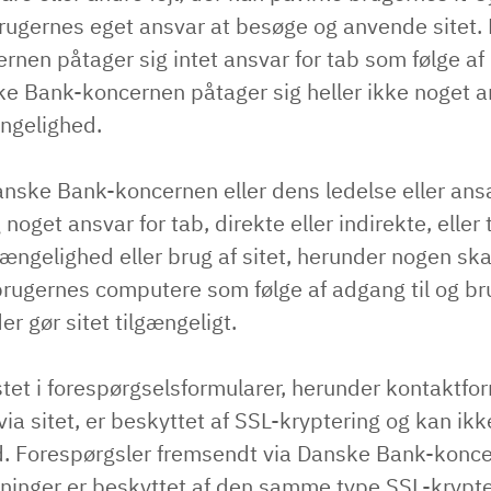
brugernes eget ansvar at besøge og anvende sitet.
nen påtager sig intet ansvar for tab som følge af 
ke Bank-koncernen påtager sig heller ikke noget a
ængelighed.
nske Bank-koncernen eller dens ledelse eller ans
 noget ansvar for tab, direkte eller indirekte, eller
lgængelighed eller brug af sitet, herunder nogen ska
rugernes computere som følge af adgang til og bru
er gør sitet tilgængeligt.
tet i forespørgselsformularer, herunder kontaktfo
ia sitet, er beskyttet af SSL-kryptering og kan ikk
. Forespørgsler fremsendt via Danske Bank-konc
ninger er beskyttet af den samme type SSL-krypte