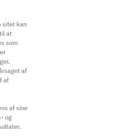
 sitet kan
il at
tes som
ler
ger.
årsaget af
d af
ns af sine
s- og
ultater.