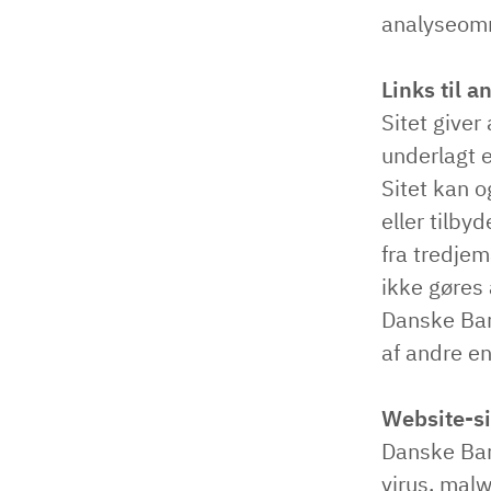
analyseom
Links til a
Sitet giver
underlagt e
Sitet kan o
eller tilby
fra tredje
ikke gøres 
Danske Ban
af andre e
Website-s
Danske Bank
virus, malw