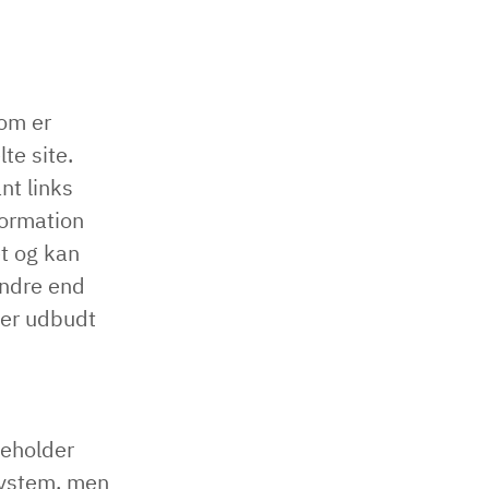
som er
te site.
nt links
formation
t og kan
andre end
ser udbudt
deholder
-system, men