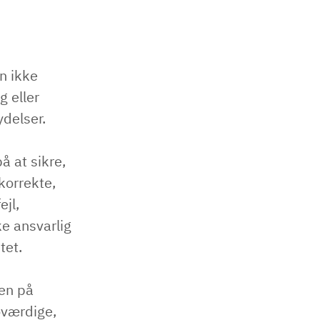
an ikke
g eller
delser.
 at sikre,
korrekte,
ejl,
ke ansvarlig
tet.
nen på
oværdige,