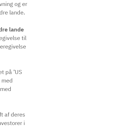
vning og er
dre lande.
ndre lande
givelse til
deregivelse
et på ’US
3 med
4 med
ft af deres
vestorer i