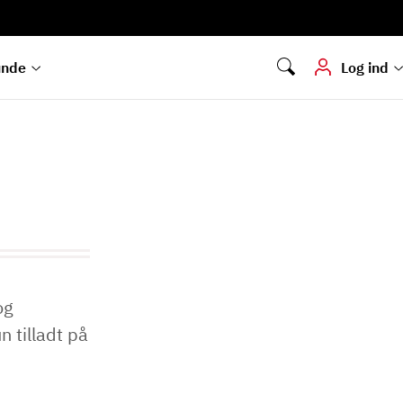
Digital signering
Hvis du skal
underskrive
dokumenter digitalt
unde
Log ind
og
n tilladt på