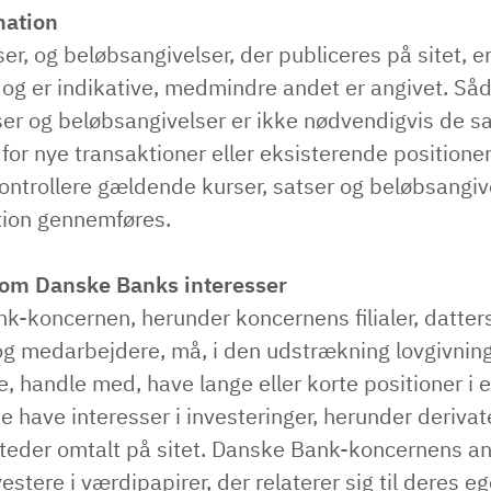
mation
ser, og beløbsangivelser, der publiceres på sitet, er
g og er indikative, medmindre andet er angivet. Så
tser og beløbsangivelser er ikke nødvendigvis de
 for nye transaktioner eller eksisterende positione
kontrollere gældende kurser, satser og beløbsangive
tion gennemføres.
 om Danske Banks interesser
k-koncernen, herunder koncernens filialer, datter
og medarbejdere, må, i den udstrækning lovgivning
e, handle med, have lange eller korte positioner i e
have interesser i investeringer, herunder derivat
teder omtalt på sitet. Danske Bank-koncernens an
estere i værdipapirer, der relaterer sig til deres eg