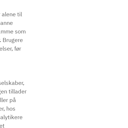
 alene til
danne
 samme som
r. Brugere
lser, før
selskaber,
en tillader
ller på
er, hos
alytikere
et