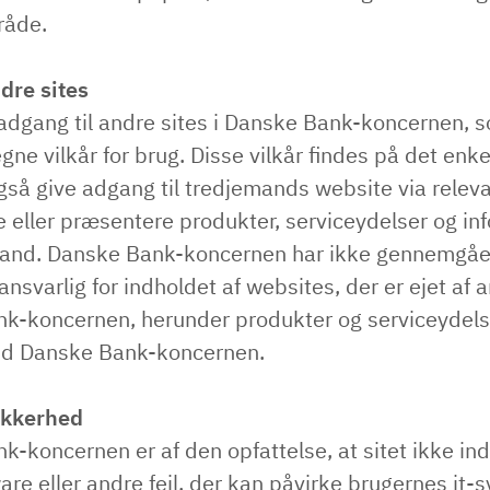
råde.
ndre sites
 adgang til andre sites i Danske Bank-koncernen, 
gne vilkår for brug. Disse vilkår findes på det enkel
gså give adgang til tredjemands website via releva
de eller præsentere produkter, serviceydelser og in
mand. Danske Bank-koncernen har ikke gennemgåe
ansvarlig for indholdet af websites, der er ejet af 
k-koncernen, herunder produkter og serviceydel
nd Danske Bank-koncernen.
ikkerhed
-koncernen er af den opfattelse, at sitet ikke in
are eller andre fejl, der kan påvirke brugernes it