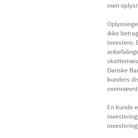
men oplysn
Oplysninger
ikke betrag
investere.
anbefalinge
skattemæss
Danske Ban
kunders di
ovennævnte
En kunde e
investering
investering