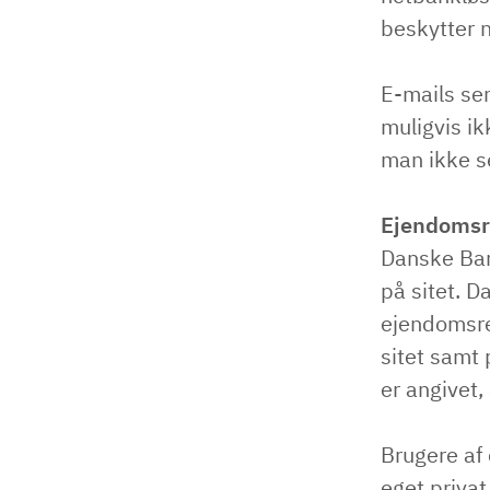
beskytter 
E-mails sen
muligvis i
man ikke s
Ejendomsre
Danske Ban
på sitet. 
ejendomsre
sitet samt
er angivet,
Brugere af
eget priva