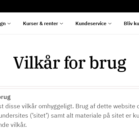
rentetilpasning
g
e
egn
Kurser & renter
Kundeservice
Bliv k
Vilkår for brug
brug
t disse vilkår omhyggeligt. Brug af dette website 
undersites (’sitet’) samt alt materiale på sitet er ku
de vilkår.