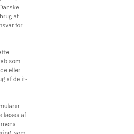
 Danske
brug af
nsvar for
atte
 tab som
de eller
g af de it-
rmularer
e læses af
ernens
ring, som