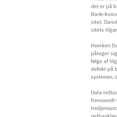
det er på 
Bank-koncer
sitet. Dans
sitets tilg
Hverken Da
påtager sig
følge af ti
defekt på b
systemer, d
Data indtas
fremsendt v
tredjemand
netbankløs