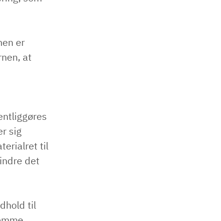
nen er
rnen, at
entliggøres
r sig
rialret til
indre det
hold til
gemme,