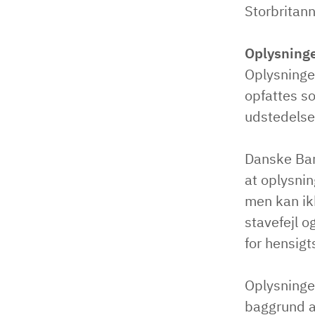
Storbritann
Oplysning
Oplysninger
opfattes so
udstedelse
Danske Ban
at oplysnin
men kan ikk
stavefejl o
for hensig
Oplysninge
baggrund af