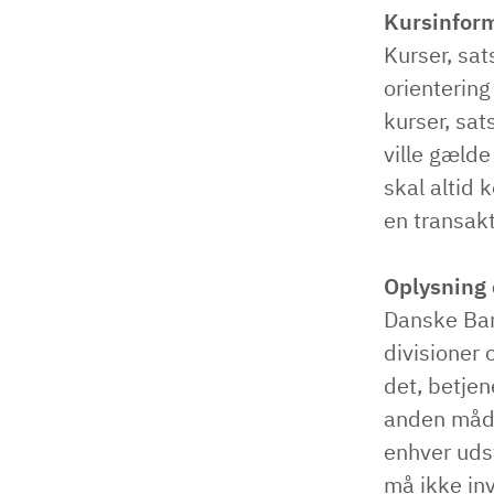
Kursinfor
Kurser, sat
orienterin
kurser, sa
ville gælde
skal altid 
en transak
Oplysning
Danske Ban
divisioner 
det, betjen
anden måde 
enhver uds
må ikke inv