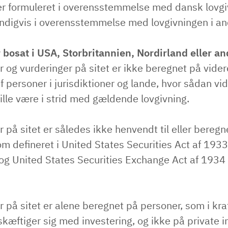
er formuleret i overensstemmelse med dansk lovgi
ndigvis i overensstemmelse med lovgivningen i an
 bosat i USA, Storbritannien, Nordirland eller a
 og vurderinger på sitet er ikke beregnet på videre
af personer i jurisdiktioner og lande, hvor sådan vi
ville være i strid med gældende lovgivning.
 på sitet er således ikke henvendt til eller beregn
om defineret i United States Securities Act af 193
og United States Securities Exchange Act af 193
 på sitet er alene beregnet på personer, som i kra
kæftiger sig med investering, og ikke på private in