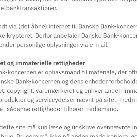
netbanktransaktioner.
dt via (det åbne) internet til Danske Bank-koncer
kke krypteret. Derfor anbefaler Danske Bank-konce
ender personlige oplysninger via e-mail.
t og immaterielle rettigheder
k-koncernen er ophavsmand til materiale, der off
Danske Bank-koncernen og dens enheder forbeholde
t, copyright, varemærkeret og enhver anden immate
 produkter og serviceydelser nævnt på sitet, medm
 at sådanne rettigheder tilhører tredjemand.
 dette site må kun læse og udskrive ovennævnte ind
t brug. Brugere må ikke på anden måde kopiere, 