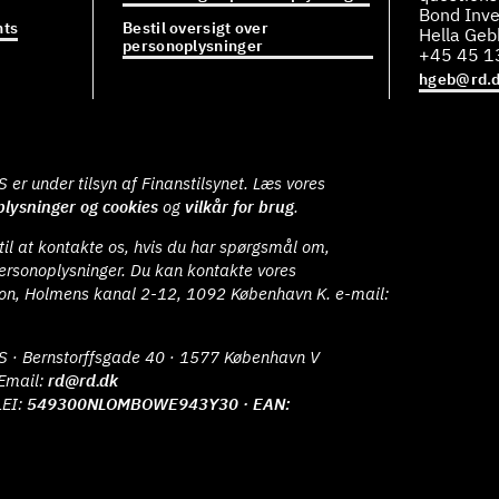
Bond Inve
ts
Bestil oversigt over
Hella Ge
personoplysninger
+45 45 1
hgeb@rd.
er under tilsyn af Finanstilsynet. Læs vores
lysninger og cookies
og
vilkår for brug
.
il at kontakte os, hvis du har spørgsmål om,
ersonoplysninger. Du kan kontakte vores
ion, Holmens kanal 2-12, 1092 København K. e-mail:
S · Bernstorffsgade 40 · 1577 København V
Email:
rd@rd.dk
LEI:
549300NLOMBOWE943Y30 · EAN: