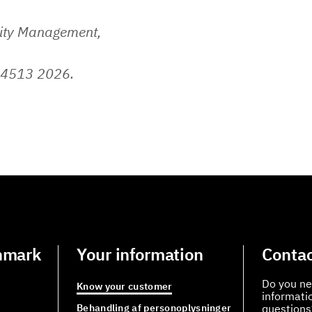
lity Management,
 4513 2026.
nmark
Your information
Contac
Do you ne
Know your customer
informati
Behandling af personoplysninger
questions