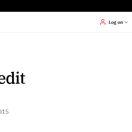
Digital signering
Hvis du skal
underskrive
dokumenter digitalt
Log on
edit
015