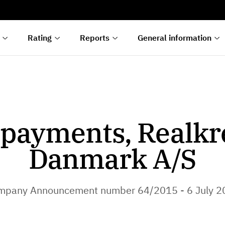
s
n
lyses
Rating
Reports
General information
payments, Realkr
Danmark A/S
mpany Announcement number 64/2015 - 6 July 2