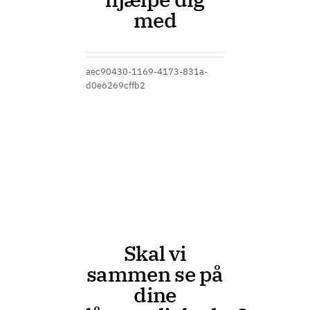
med
aec90430-1169-4173-831a-
d0e6269cffb2
Skal vi
sammen se på
dine