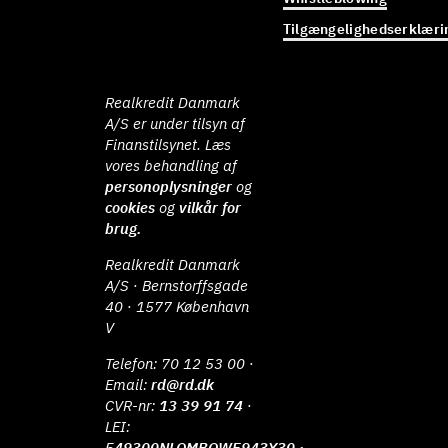
Tilgængelighedserklæri
Realkredit Danmark
A/S er under tilsyn af
Finanstilsynet. Læs
vores behandling af
personoplysninger
og
cookies
og
vilkår for
brug.
Realkredit Danmark
A/S · Bernstorffsgade
40 · 1577 København
V
Telefon:
70 12 53 00
·
Email:
rd@rd.dk
CVR-nr:
13 39 91 74
·
LEI:
549300NLOMBOWE943Y30 ·