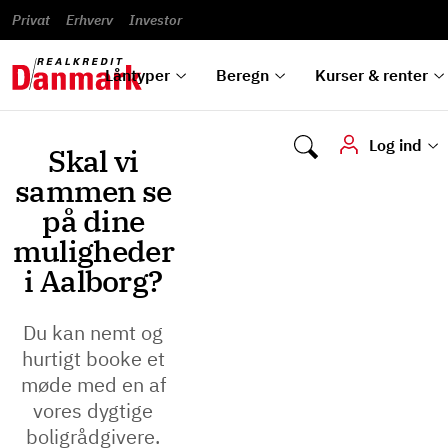
Banklån
Regn på
Se,
du
og
guides
&
vilkår
Privat
Erhverv
til bolig
omlægning
Renteprognose
Investor
ska
hvad
rentetilpasning
analyser
Blanketter
und
Alle
Se alle
Bestil
vi kan
dok
låntyper
beregnere
kursovervågning
Samarbejdspartnere
tilbyde
digi
Låntyper
Beregn
Kurser & renter
Log ind
Skal vi
sammen se
på dine
muligheder
i Aalborg?
Du kan nemt og
hurtigt booke et
møde med en af
vores dygtige
boligrådgivere.