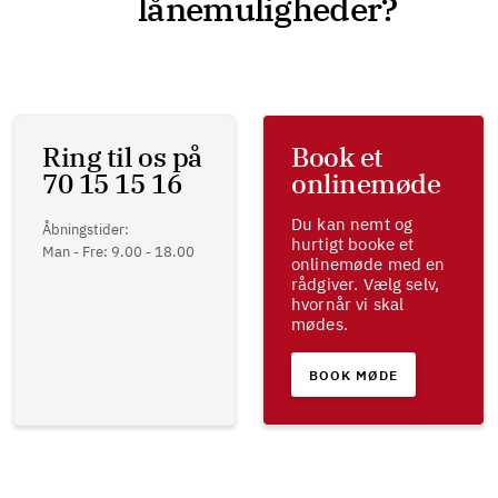
lånemuligheder?
Ring til os på
Book et
70 15 15 16
onlinemøde
Du kan nemt og
Åbningstider:
hurtigt booke et
Man - Fre: 9.00 - 18.00
onlinemøde med en
rådgiver. Vælg selv,
hvornår vi skal
mødes.
BOOK MØDE