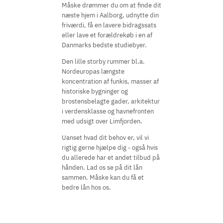
Måske drømmer du om at finde dit
næste hjem i Aalborg, udnytte din
friværdi, få en lavere bidragssats
eller lave et forældrekøb i en af
Danmarks bedste studiebyer.
Den lille storby rummer bl.a.
Nordeuropas længste
koncentration af funkis, masser af
historiske bygninger og
brostensbelagte gader, arkitektur
i verdensklasse og havnefronten
med udsigt over Limfjorden.
Uanset hvad dit behov er, vil vi
rigtig gerne hjælpe dig - også hvis
du allerede har et andet tilbud på
hånden. Lad os se på dit lån
sammen. Måske kan du få et
bedre lån hos os.