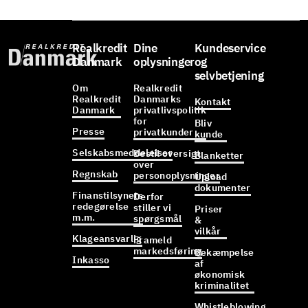
Realkredit
Dine
Kundeservice
Danmark
oplysninger
og
selvbetjening
Om
Realkredit
Realkredit
Danmarks
Kontakt
Danmark
privatlivspolitik
for
Bliv
Presse
privatkunder
kunde
Selskabsmeddelelser
Bestil oversigt
Blanketter
over
Regnskab
personoplysninger
Upload
dokumenter
Finanstilsynets
Derfor
redegørelse
stiller vi
Priser
m.m.
spørgsmål
&
vilkår
Klageansvarlig
Frameld
markedsføring
Bekæmpelse
Inkasso
af
økonomisk
kriminalitet
Whistleblowing