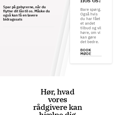
hos os?
Spar på gebyrerne, når du
Bare spørg.
flytter dit lån til os. Måske du
Også hvis
også kan få en lavere
du har fået
bidragssats
et andet
tilbud og vil
høre, om vi
kan gøre
det bedre.
BOOK
MØDE
Hør, hvad
vores
rådgivere kan
hjælpe dig