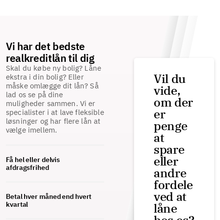
Vi har det bedste
realkreditlån til dig
Skal du købe ny bolig? Låne
Vil du
ekstra i din bolig? Eller
måske omlægge dit lån? Så
vide,
lad os se på dine
om der
muligheder sammen. Vi er
er
specialister i at lave fleksible
løsninger og har flere lån at
penge
vælge imellem.
at
spare
eller
Få hel eller delvis
afdragsfrihed
andre
fordele
ved at
Betal hver måned end hvert
kvartal
låne