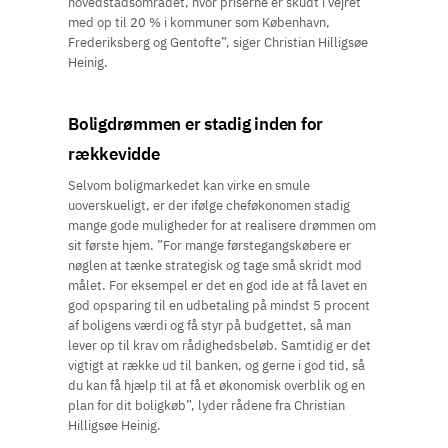
hovedstadsområdet, hvor priserne er skudt i vejret
med op til 20 % i kommuner som København,
Frederiksberg og Gentofte”, siger Christian Hilligsøe
Heinig.
Boligdrømmen er stadig inden for
rækkevidde
Selvom boligmarkedet kan virke en smule
uoverskueligt, er der ifølge cheføkonomen stadig
mange gode muligheder for at realisere drømmen om
sit første hjem. ”For mange førstegangskøbere er
nøglen at tænke strategisk og tage små skridt mod
målet. For eksempel er det en god ide at få lavet en
god opsparing til en udbetaling på mindst 5 procent
af boligens værdi og få styr på budgettet, så man
lever op til krav om rådighedsbeløb. Samtidig er det
vigtigt at række ud til banken, og gerne i god tid, så
du kan få hjælp til at få et økonomisk overblik og en
plan for dit boligkøb”, lyder rådene fra Christian
Hilligsøe Heinig.