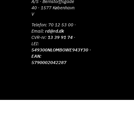
A/S · Bernstorffsgade
40 · 1577 København
V
Telefon:
70 12 53 00
·
Email:
rd@rd.dk
CVR-nr:
13 39 91 74
·
LEI:
549300NLOMBOWE943Y30 ·
EAN:
5790002042287