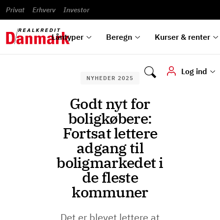
Banklån
Regn på
Se,
du
og
guides
&
vilkår
Privat
Erhverv
til bolig
omlægning
Renteprognose
Investor
ska
hvad
rentetilpasning
analyser
Blanketter
und
Alle
Se alle
Bestil
vi kan
dok
låntyper
beregnere
kursovervågning
Samarbejdspartnere
tilbyde
digi
Låntyper
Beregn
Kurser & renter
Log ind
NYHEDER 2025
Godt nyt for
boligkøbere:
Fortsat lettere
adgang til
boligmarkedet i
de fleste
kommuner
Det er blevet lettere at