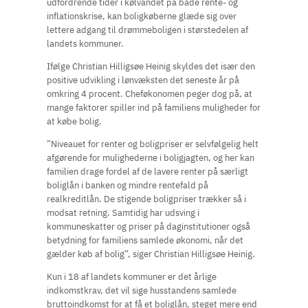
udfordrende tider i kølvandet på både rente- og
inflationskrise, kan boligkøberne glæde sig over
lettere adgang til drømmeboligen i størstedelen af
landets kommuner.
Ifølge Christian Hilligsøe Heinig skyldes det især den
positive udvikling i lønvæksten det seneste år på
omkring 4 procent. Cheføkonomen peger dog på, at
mange faktorer spiller ind på familiens muligheder for
at købe bolig.
”Niveauet for renter og boligpriser er selvfølgelig helt
afgørende for mulighederne i boligjagten, og her kan
familien drage fordel af de lavere renter på særligt
boliglån i banken og mindre rentefald på
realkreditlån. De stigende boligpriser trækker så i
modsat retning. Samtidig har udsving i
kommuneskatter og priser på daginstitutioner også
betydning for familiens samlede økonomi, når det
gælder køb af bolig”, siger Christian Hilligsøe Heinig.
Kun i 18 af landets kommuner er det årlige
indkomstkrav, det vil sige husstandens samlede
bruttoindkomst for at få et boliglån, steget mere end