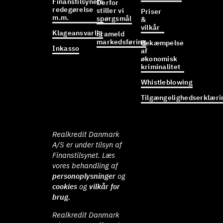
Finanstilsynets
Derfor
redegørelse
stiller vi
Priser
m.m.
spørgsmål
&
vilkår
Klageansvarlig
Frameld
markedsføring
Bekæmpelse
Inkasso
af
økonomisk
kriminalitet
Whistleblowing
Tilgængelighedserklæri
Realkredit Danmark
A/S er under tilsyn af
Finanstilsynet. Læs
vores behandling af
personoplysninger
og
cookies
og
vilkår for
brug.
Realkredit Danmark