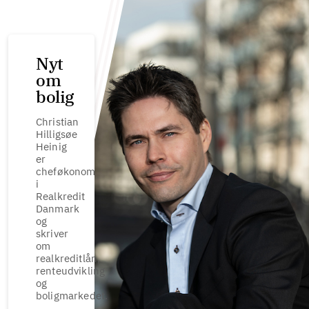
Nyt
om
bolig
Christian
Hilligsøe
Heinig
er
cheføkonom
i
Realkredit
Danmark
og
skriver
om
realkreditlån,
renteudvikling
og
boligmarkedet.