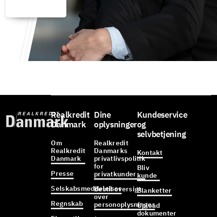
Realkredit
Dine
Kundeservice
Danmark
oplysninger
og
selvbetjening
Om
Realkredit
Realkredit
Danmarks
Kontakt
Danmark
privatlivspolitik
for
Bliv
Presse
privatkunder
kunde
Selskabsmeddelelser
Bestil oversigt
Blanketter
over
Regnskab
personoplysninger
Upload
dokumenter