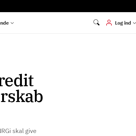
Digital signering
Hvis du skal
underskrive
dokumenter digitalt
unde
Log ind
redit
erskab
RGi skal give