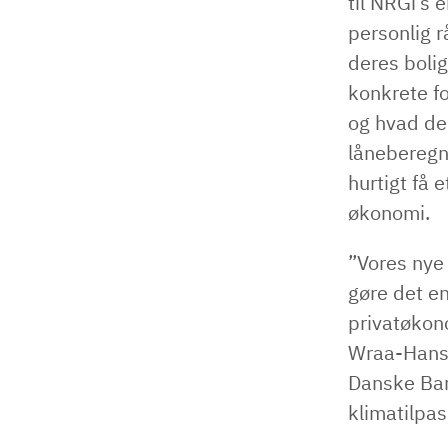
til NRGi’s 
personlig r
deres bolig
konkrete fo
og hvad de
låneberegne
hurtigt få 
økonomi.
”Vores nye
gøre det en
privatøkon
Wraa-Hanse
Danske Bank
klimatilpas