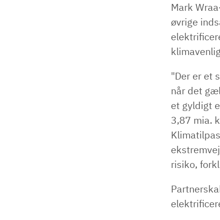
Mark Wraa-
øvrige inds
elektrific
klimavenlig
"Der er et 
når det gæl
et gyldigt 
3,87 mia. 
Klimatilpas
ekstremvejr
risiko, for
Partnerska
elektrifice