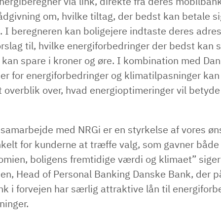
energiberegner via link, direkte fra deres mobilban
ådgivning om, hvilke tiltag, der bedst kan betale si
. I beregneren kan boligejere indtaste deres adres
rslag til, hvilke energiforbedringer der bedst kan s
 kan spare i kroner og øre. I kombination med Da
r for energiforbedringer og klimatilpasninger kan
et overblik over, hvad energioptimeringer vil betyde
 samarbejde med NRGi er en styrkelse af vores øn
kelt for kunderne at træffe valg, som gavner både
omien, boligens fremtidige værdi og klimaet” sige
n, Head of Personal Banking Danske Bank, der på
 i forvejen har særlig attraktive lån til energifor
ninger.