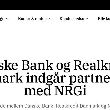
rentetilpasning
g
e
egn
Kurser & renter
Kundeservice
Bliv k
ke Bank og Realk
rk indgår partn
med NRGi
de mellem Danske Bank, Realkredit Danmark og N