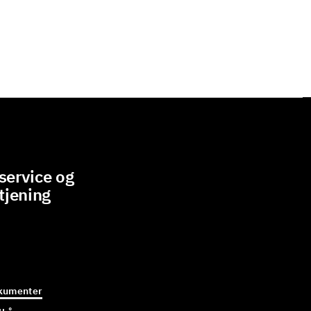
ervice og
tjening
kumenter