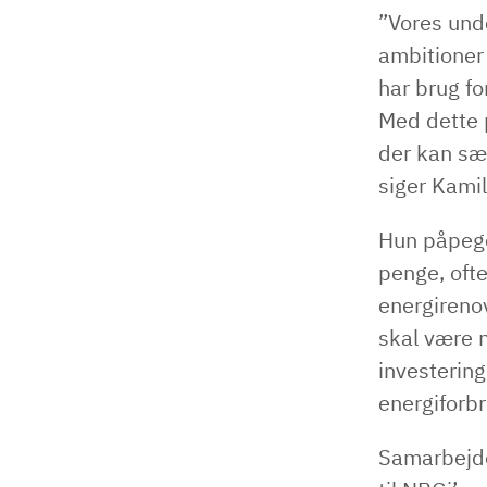
”Vores unde
ambitioner 
har brug fo
Med dette p
der kan sæ
siger Kamil
Hun påpege
penge, ofte
energirenov
skal være 
investering
energiforb
Samarbejde