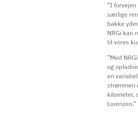
”I forvejen
særlige ren
bakke yderl
NRGi kan n
til vores k
”Med NRGi 
og opladnin
en variabel
strømmen er
kilometer, 
Lorenzen.”