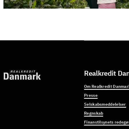
Realkredit Da
Om Realkredit Danmar
Presse
Selskabsmeddelelser
Regnskab
Finanstilsynets redegø