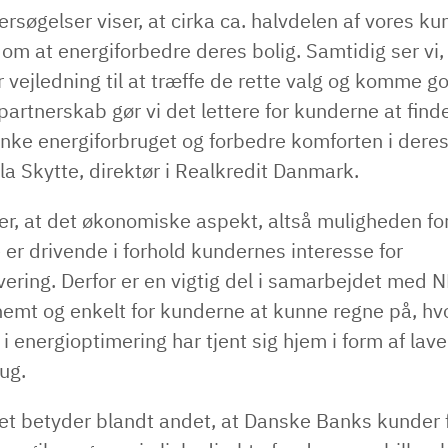
rsøgelser viser, at cirka ca. halvdelen af vores ku
om at energiforbedre deres bolig. Samtidig ser vi
r vejledning til at træffe de rette valg og komme go
artnerskab gør vi det lettere for kunderne at finde
nke energiforbruget og forbedre komforten i deres
la Skytte, direktør i Realkredit Danmark.
r, at det økonomiske aspekt, altså muligheden for
 er drivende i forhold kundernes interesse for
ering. Derfor er en vigtig del i samarbejdet med N
nemt og enkelt for kunderne at kunne regne på, hv
 i energioptimering har tjent sig hjem i form af lave
rug.
t betyder blandt andet, at Danske Banks kunder 