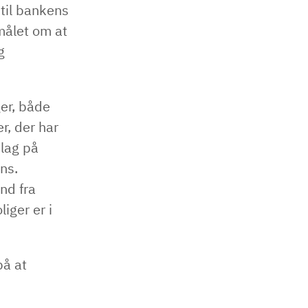
til bankens
målet om at
g
ger, både
r, der har
slag på
ns.
nd fra
iger er i
"
på at