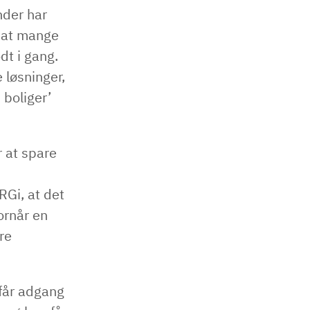
nder har
, at mange
dt i gang.
 løsninger,
 boliger’
 at spare
RGi, at det
ornår en
re
får adgang