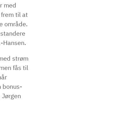
er med
rem til at
te område.
estandere
raa-Hansen.
 med strøm
men fås til
når
en bonus-
s Jørgen