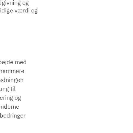
dgivning og
idige værdi og
rbejde med
t nemmere
ledningen
ng til
ering og
underne
rbedringer