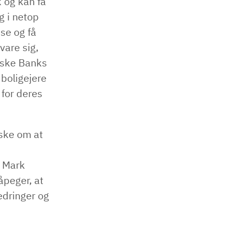
k og kan få
g i netop
se og få
vare sig,
nske Banks
 boligejere
 for deres
ske om at
r Mark
peger, at
bedringer og