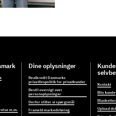
nmark
Dine oplysninger
Kundes
selvbe
k
Realkredit Danmarks
privatlivspolitik for privatkunder
Kontakt
Bestil oversigt over
Bliv kunde
personoplysninger
Blanketter
Derfor stiller vi spørgsmål
Upload do
relse m.m.
Frameld markedsføring