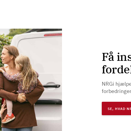
Få in
ford
NRGi hjælper 
forbedringer 
SE, HVAD N