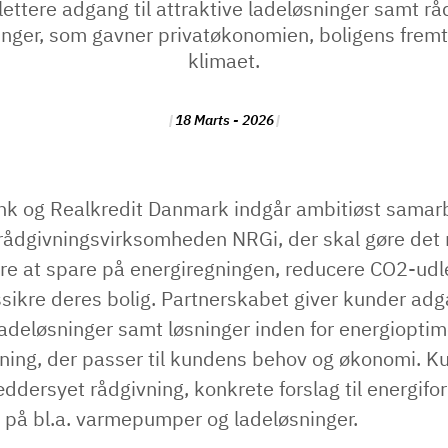
 lettere adgang til attraktive ladeløsninger samt rå
inger, som gavner privatøkonomien, boligens fremt
klimaet.
18 Marts - 2026
k og Realkredit Danmark indgår ambitiøst sama
 rådgivningsvirksomheden NRGi, der skal gøre de
jere at spare på energiregningen, reducere CO2-ud
sikre deres bolig. Partnerskabet giver kunder adga
ladeløsninger samt løsninger inden for energioptim
sning, der passer til kundens behov og økonomi. K
ddersyet rådgivning, konkrete forslag til energifo
r på bl.a. varmepumper og ladeløsninger.