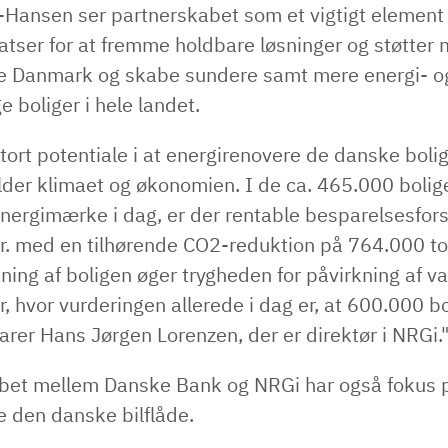
Hansen ser partnerskabet som et vigtigt element 
atser for at fremme holdbare løsninger og støtter 
ere Danmark og skabe sundere samt mere energi- o
e boliger i hele landet.
stort potentiale i at energirenovere de danske boli
der klimaet og økonomien. I de ca. 465.000 bolige
energimærke i dag, er der rentable besparelsesfor
kr. med en tilhørende CO2-reduktion på 764.000 to
ning af boligen øger trygheden for påvirkning af va
, hvor vurderingen allerede i dag er, at 600.000 bol
klarer Hans Jørgen Lorenzen, der er direktør i NRGi.
bet mellem Danske Bank og NRGi har også fokus 
re den danske bilflåde.