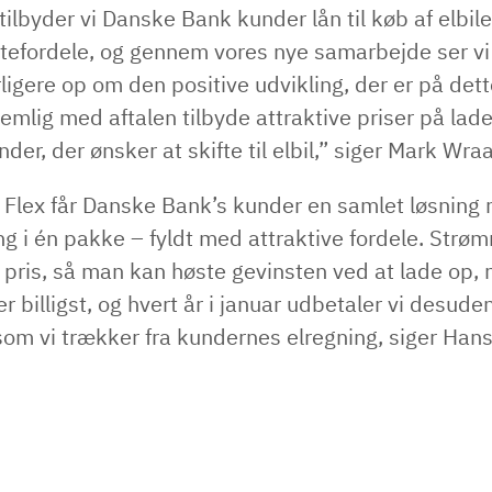
 tilbyder vi Danske Bank kunder lån til køb af elbil
tefordele, og gennem vores nye samarbejde ser vi f
igere op om den positive udvikling, der er på det
emlig med aftalen tilbyde attraktive priser på lad
under, der ønsker at skifte til elbil,” siger Mark W
Flex får Danske Bank’s kunder en samlet løsning
g i én pakke – fyldt med attraktive fordele. Strøm
 pris, så man kan høste gevinsten ved at lade op, 
 billigst, og hvert år i januar udbetaler vi desud
som vi trækker fra kundernes elregning, siger Han