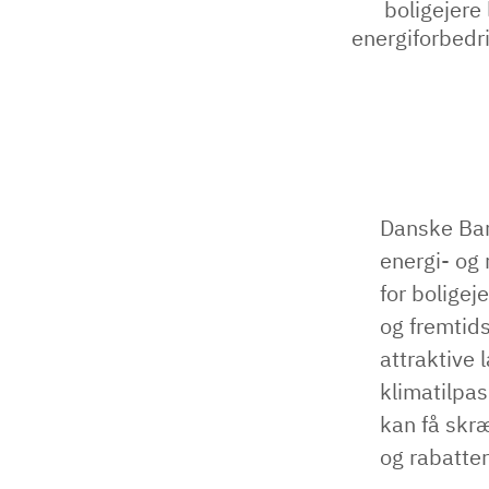
boligejere
energiforbedr
Danske Ban
energi- og
for bolige
og fremtids
attraktive 
klimatilpa
kan få skræ
og rabatte