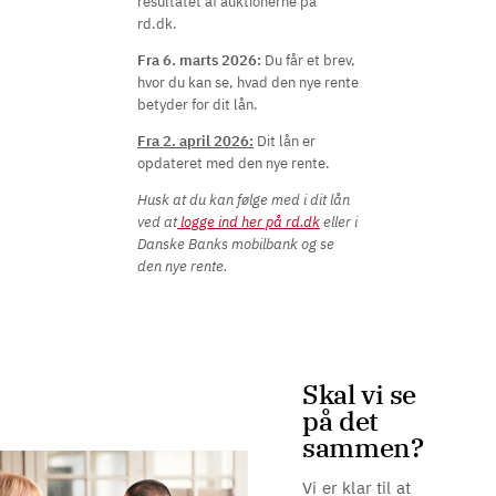
resultatet af auktionerne på
rd.dk.
Fra 6. marts 2026:
Du får et brev,
hvor du kan se, hvad den nye rente
betyder for dit lån.
Fra 2. april 2026:
Dit lån er
opdateret med den nye rente.
Husk at du kan følge med i dit lån
ved at
logge ind her på rd.dk
eller i
Danske Banks mobilbank og se
den nye rente.
Skal vi se
på det
sammen?
Vi er klar til at