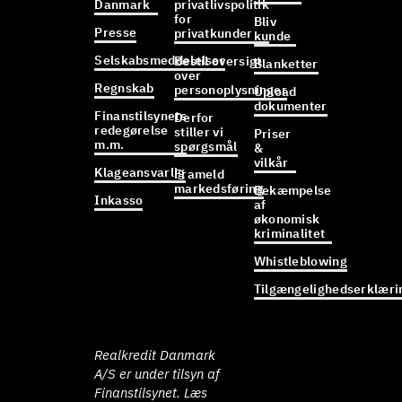
Danmark
privatlivspolitik
for
Bliv
Presse
privatkunder
kunde
Selskabsmeddelelser
Bestil oversigt
Blanketter
over
Regnskab
personoplysninger
Upload
dokumenter
Finanstilsynets
Derfor
redegørelse
stiller vi
Priser
m.m.
spørgsmål
&
vilkår
Klageansvarlig
Frameld
markedsføring
Bekæmpelse
Inkasso
af
økonomisk
kriminalitet
Whistleblowing
Tilgængelighedserklæri
Realkredit Danmark
A/S er under tilsyn af
Finanstilsynet. Læs