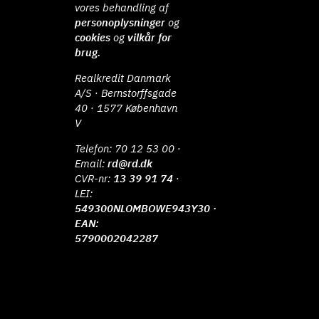
vores behandling af
personoplysninger
og
cookies
og
vilkår for
brug.
Realkredit Danmark
A/S · Bernstorffsgade
40 · 1577 København
V
Telefon:
70 12 53 00
·
Email:
rd@rd.dk
CVR-nr:
13 39 91 74
·
LEI:
549300NLOMBOWE943Y30 ·
EAN:
5790002042287