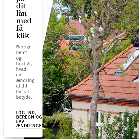
dit
lån
med
få
klik
Beregn
nemt
og
hurtigt,
hvad
en
ændring
af dit
lån vil
betyde.
LOG IND,
BEREGN OG
LAV
ÆNDRINGER