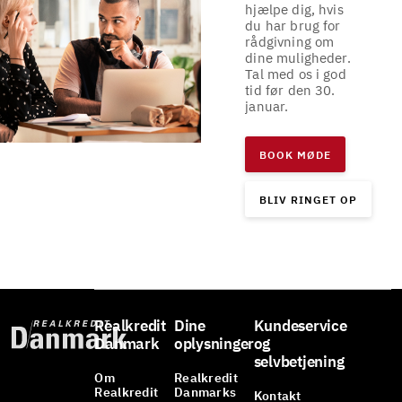
hjælpe dig, hvis
du har brug for
rådgivning om
dine muligheder.
Tal med os i god
tid før den 30.
januar.
BOOK MØDE
BLIV RINGET OP
Realkredit
Dine
Kundeservice
Danmark
oplysninger
og
selvbetjening
Om
Realkredit
Realkredit
Danmarks
Kontakt