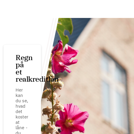
Regn
på
et
realkreditlån
Her
kan
du se,
hvad
det
koster
at
låne -
du