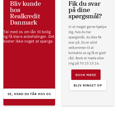
Bliv kunde
Fik du svar
hos
på dine
Realkredit
spørgsmål?
Danmark
Vi vil meget gerne hjælpe
Tal med os om lån til bolig
dig, hvis du har
og få klare anbefalinger. Det
spørgsmål, du ikke fik
koster ikke noget at spørge.
svar på. Du er altid
velkommen til at
kontakte os og få et godt
råd. Book et møde eller
ring på 70 15 15 16.
BOOK MØDE
BLIV RINGET OP
SE, HVAD DU FÅR HOS OS