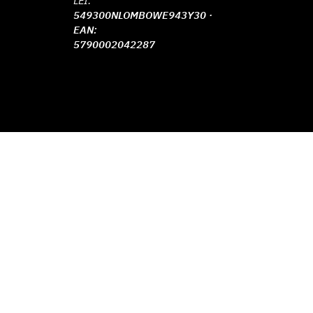
LEI:
549300NLOMBOWE943Y30 ·
EAN:
5790002042287