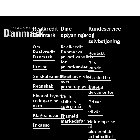
Realkredit
Dine
Kundeservice
Danmark
oplysninger
og
selvbetjening
Om
Realkredit
Realkredit
Danmarks
Kontakt
Danmark
privatlivspolitik
for
Bliv
Presse
privatkunder
kunde
Selskabsmeddelelser
Bestil oversigt
Blanketter
over
Regnskab
personoplysninger
Upload
dokumenter
Finanstilsynets
Derfor
redegørelse
stiller vi
Priser
m.m.
spørgsmål
&
vilkår
Klageansvarlig
Frameld
markedsføring
Bekæmpelse
Inkasso
af
økonomisk
kriminalitet