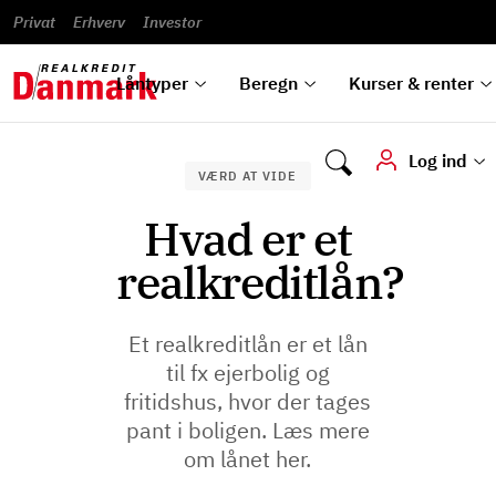
Banklån
Regn på
Se,
du
og
guides
&
vilkår
Privat
Erhverv
til bolig
omlægning
Renteprognose
Investor
ska
hvad
rentetilpasning
analyser
Blanketter
und
Alle
Se alle
Bestil
vi kan
dok
låntyper
beregnere
kursovervågning
Samarbejdspartnere
tilbyde
digi
Låntyper
Beregn
Kurser & renter
Log ind
VÆRD AT VIDE
Hvad er et
realkreditlån?
Et realkreditlån er et lån
til fx ejerbolig og
fritidshus, hvor der tages
pant i boligen. Læs mere
om lånet her.