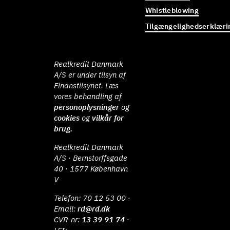
Whistleblowing
Tilgængelighedserklæri
Realkredit Danmark
A/S er under tilsyn af
Finanstilsynet. Læs
vores behandling af
personoplysninger
og
cookies
og
vilkår for
brug.
Realkredit Danmark
A/S · Bernstorffsgade
40 · 1577 København
V
Telefon:
70 12 53 00
·
Email:
rd@rd.dk
CVR-nr:
13 39 91 74
·