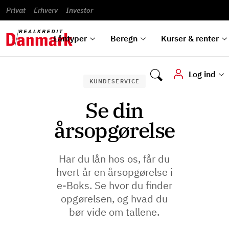
Banklån
Regn på
Se,
du
og
guides
&
vilkår
Privat
Erhverv
til bolig
omlægning
Renteprognose
Investor
ska
hvad
rentetilpasning
analyser
Blanketter
und
Alle
Se alle
Bestil
vi kan
dok
låntyper
beregnere
kursovervågning
Samarbejdspartnere
tilbyde
digi
Låntyper
Beregn
Kurser & renter
Log ind
KUNDESERVICE
Se din
årsopgørelse
Har du lån hos os, får du
hvert år en årsopgørelse i
e-Boks. Se hvor du finder
opgørelsen, og hvad du
bør vide om tallene.