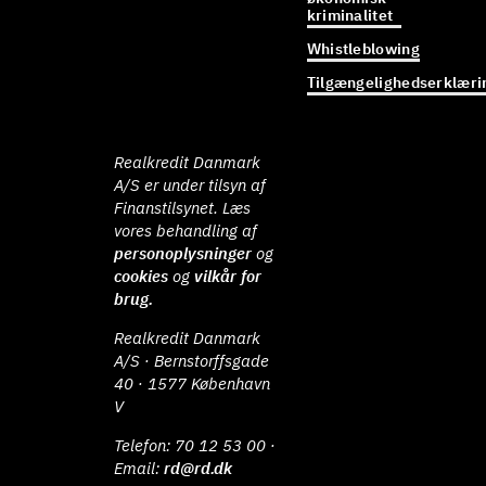
kriminalitet
Whistleblowing
Tilgængelighedserklæri
Realkredit Danmark
A/S er under tilsyn af
Finanstilsynet. Læs
vores behandling af
personoplysninger
og
cookies
og
vilkår for
brug.
Realkredit Danmark
A/S · Bernstorffsgade
40 · 1577 København
V
Telefon:
70 12 53 00
·
Email:
rd@rd.dk