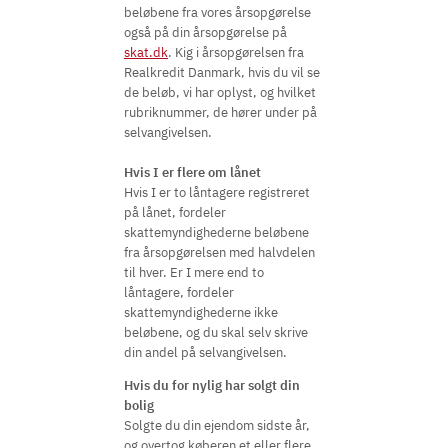
beløbene fra vores årsopgørelse
også på din årsopgørelse på
skat.dk
. Kig i årsopgørelsen fra
Realkredit Danmark, hvis du vil se
de beløb, vi har oplyst, og hvilket
rubriknummer, de hører under på
selvangivelsen.
Hvis I er flere om lånet
Hvis I er to låntagere registreret
på lånet, fordeler
skattemyndighederne beløbene
fra årsopgørelsen med halvdelen
til hver. Er I mere end to
låntagere, fordeler
skattemyndighederne ikke
beløbene, og du skal selv skrive
din andel på selvangivelsen.
Hvis du for nylig har solgt din
bolig
Solgte du din ejendom sidste år,
og overtog køberen et eller flere