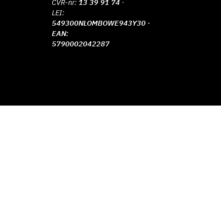
CVR-nr:
13 39 91 74
·
LEI:
549300NLOMBOWE943Y30 ·
EAN:
5790002042287