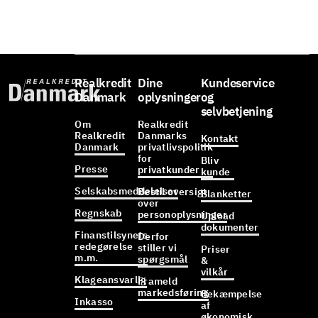
Realkredit
Dine
Kundeservice
Danmark
oplysninger
og
selvbetjening
Om
Realkredit
Realkredit
Danmarks
Kontakt
Danmark
privatlivspolitik
for
Bliv
Presse
privatkunder
kunde
Selskabsmeddelelser
Bestil oversigt
Blanketter
over
Regnskab
personoplysninger
Upload
dokumenter
Finanstilsynets
Derfor
redegørelse
stiller vi
Priser
m.m.
spørgsmål
&
vilkår
Klageansvarlig
Frameld
markedsføring
Bekæmpelse
Inkasso
af
økonomisk