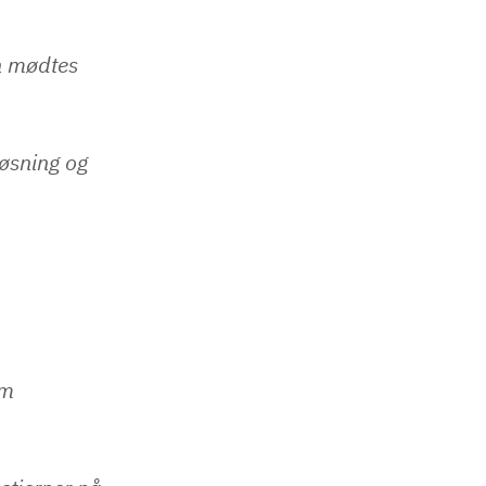
n mødtes
øsning og
om