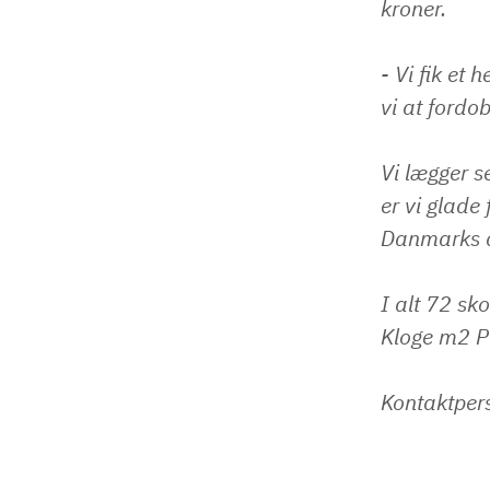
kroner.
- Vi fik et
vi at fordob
Vi lægger s
er vi glade
Danmarks a
I alt 72 sk
Kloge m2 Pu
Kontaktpers