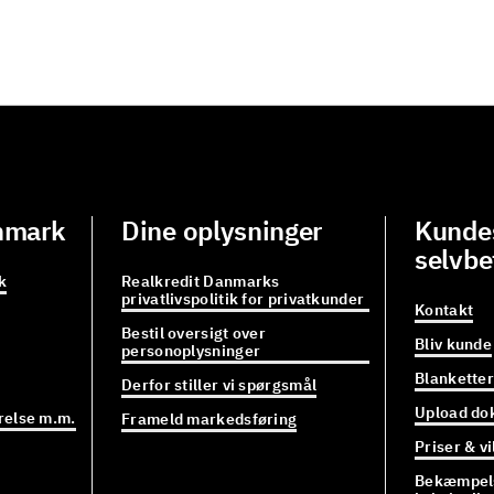
nmark
Dine oplysninger
Kundes
selvbe
k
Realkredit Danmarks
privatlivspolitik for privatkunder
Kontakt
Bestil oversigt over
Bliv kunde
personoplysninger
Blanketter
Derfor stiller vi spørgsmål
Upload do
relse m.m.
Frameld markedsføring
Priser & vi
Bekæmpels