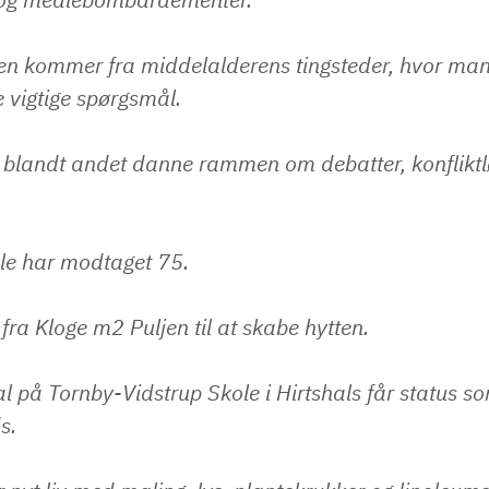
nen kommer fra middelalderens tingsteder, hvor ma
e vigtige spørgsmål.
l blandt andet danne rammen om debatter, konfliktl
ole har modtaget 75.
fra Kloge m2 Puljen til at skabe hytten.
l på Tornby-Vidstrup Skole i Hirtshals får status s
s.