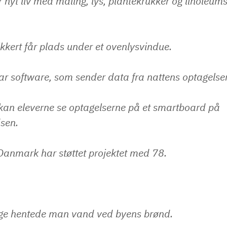
nyt liv med maling, lys, plantekrukker og linoleums
ikkert får plads under et ovenlysvindue.
ar software, som sender data fra nattens optagelser 
an eleverne se optagelserne på et smartboard på
sen.
Danmark har støttet projektet med 78.
.
ge hentede man vand ved byens brønd.