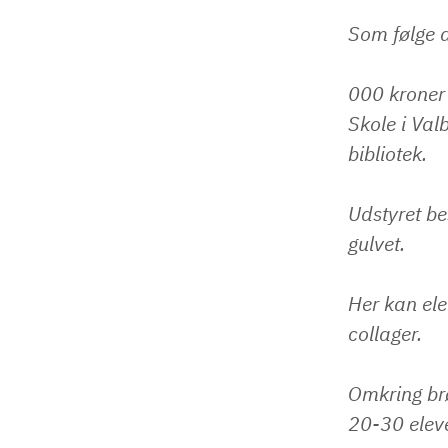
Som følge a
000 kroner
Skole i Val
bibliotek.
Udstyret be
gulvet.
Her kan elev
collager.
Omkring br
20-30 eleve