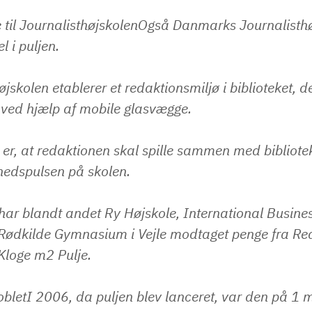
til JournalisthøjskolenOgså Danmarks Journalisthø
l i puljen.
øjskolen etablerer et redaktionsmiljø i biblioteket, d
ved hjælp af mobile glasvægge.
er, at redaktionen skal spille sammen med bibliote
hedspulsen på skolen.
ar blandt andet Ry Højskole, International Busines
Rødkilde Gymnasium i Vejle modtaget penge fra Rea
loge m2 Pulje.
obletI 2006, da puljen blev lanceret, var den på 1 m