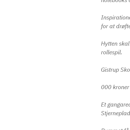
Inspiratio
for at drøft
Hytten ska
rollespil.
Gistrup Sk
000 kroner 
Et gangarea
Stjerneplad