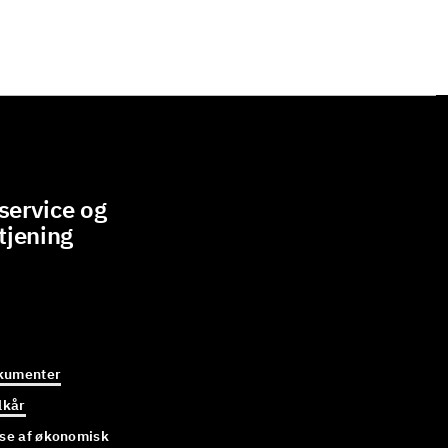
ervice og
tjening
kumenter
lkår
e af økonomisk