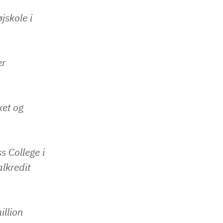
jskole i
er
ket og
s College i
lkredit
illion