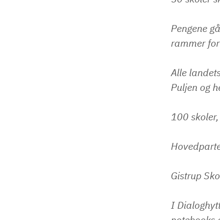
Pengene går
rammer for
Alle landet
Puljen og he
100 skoler,
Hovedparten
Gistrup Sko
I Dialoghyt
notebooks