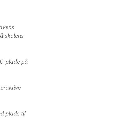
havens
på skolens
PVC-plade på
teraktive
 plads til