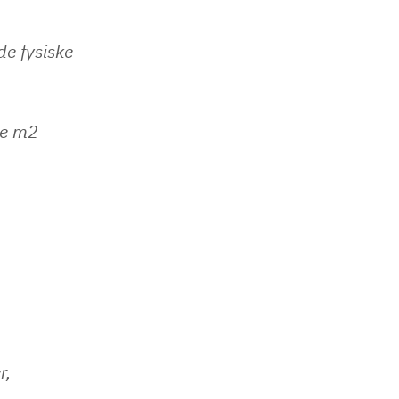
de fysiske
ge m2
r,