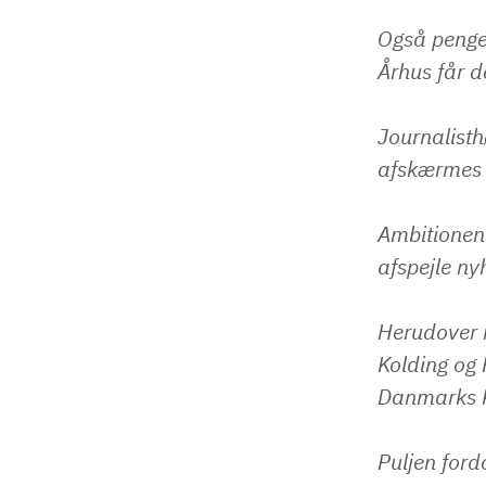
Også penge 
Århus får de
Journalisth
afskærmes 
Ambitionen 
afspejle ny
Herudover h
Kolding og 
Danmarks K
Puljen ford