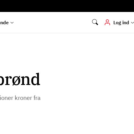
Digital signering
Hvis du skal
underskrive
dokumenter digitalt
unde
Log ind
sbrønd
ioner kroner fra