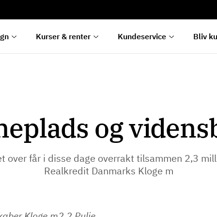
rentetilpasning
g
e
egn
Kurser & renter
Kundeservice
Bliv k
neplads og viden
t over får i disse dage overrakt tilsammen 2,3 mill
Realkredit Danmarks Kloge m
kaber Kloge m2 2 Pulje.