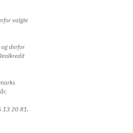
erfor valgte
 og derfor
Realkredit
nmarks
år.
5 13 20 81.