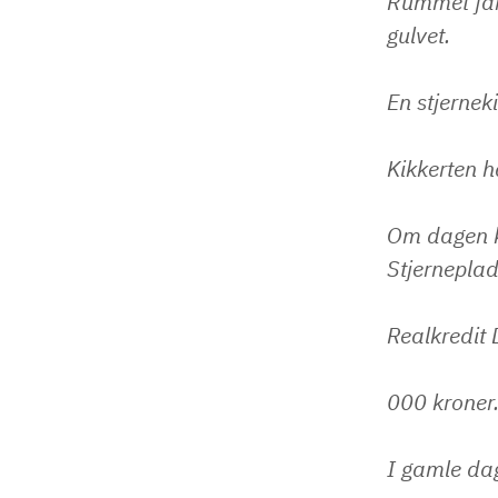
Rummet får 
gulvet.
En stjernek
Kikkerten h
Om dagen k
Stjerneplad
Realkredit 
000 kroner
I gamle da