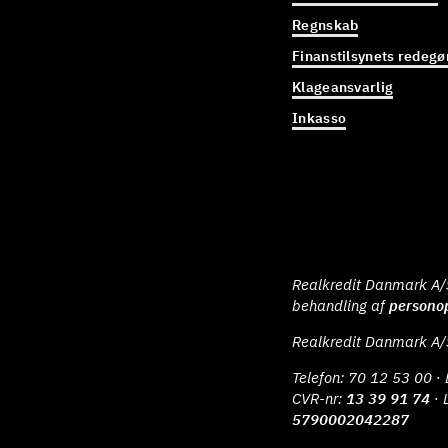
Regnskab
Finanstilsynets redegø
Klageansvarlig
Inkasso
Realkredit Danmark A/S 
behandling af
persono
Realkredit Danmark A/
Telefon:
70 12 53 00
· 
CVR-nr:
13 39 91 74
· 
5790002042287