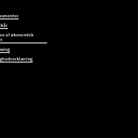
kumenter
lkår
e af økonomisk
et
owing
ighedserklæring