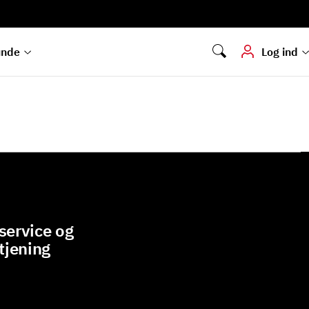
Digital signering
Hvis du skal
underskrive
dokumenter digitalt
unde
Log ind
ervice og
tjening