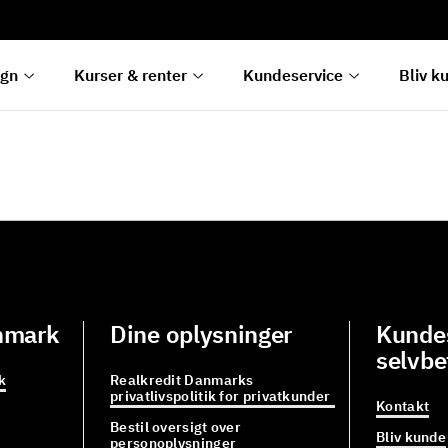
rentetilpasning
g
e
egn
Kurser & renter
Kundeservice
Bliv k
nmark
Dine oplysninger
Kundes
selvbe
k
Realkredit Danmarks
privatlivspolitik for privatkunder
Kontakt
Bestil oversigt over
Bliv kunde
personoplysninger