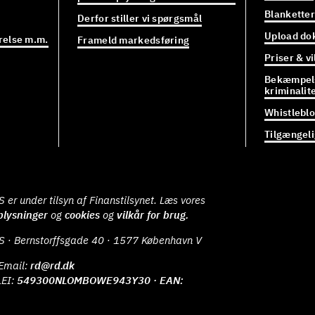
Blanketter
Derfor stiller vi spørgsmål
Upload do
relse m.m.
Frameld markedsføring
Priser & vi
Bekæmpels
kriminalit
Whistlebl
Tilgængel
er under tilsyn af Finanstilsynet. Læs vores
plysninger
og
cookies
og
vilkår for brug.
S · Bernstorffsgade 40 · 1577 København V
Email:
rd@rd.dk
LEI:
549300NLOMBOWE943Y30 · EAN: