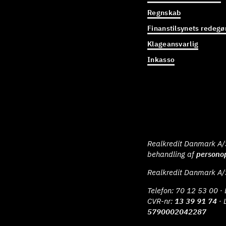
Regnskab
Finanstilsynets redegø
Klageansvarlig
Inkasso
Realkredit Danmark A/S 
behandling af
persono
Realkredit Danmark A/
Telefon:
70 12 53 00
· 
CVR-nr:
13 39 91 74
· 
5790002042287