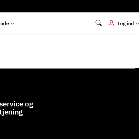
Digital signering
Hvis du skal
underskrive
dokumenter digitalt
unde
Log ind
ervice og
tjening