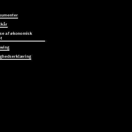
kumenter
lkår
e af økonomisk
et
owing
ighedserklæring