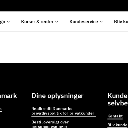
rentetilpasning
g
e
egn
Kurser & renter
Kundeservice
Bliv k
nmark
Dine oplysninger
Kundes
selvbe
k
Realkredit Danmarks
privatlivspolitik for privatkunder
Kontakt
Bestil oversigt over
Bliv kunde
personoplysninger