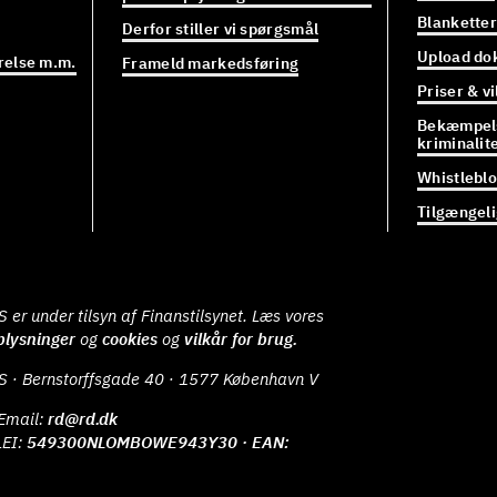
Blanketter
Derfor stiller vi spørgsmål
Upload do
relse m.m.
Frameld markedsføring
Priser & vi
Bekæmpels
kriminalit
Whistlebl
Tilgængel
er under tilsyn af Finanstilsynet. Læs vores
plysninger
og
cookies
og
vilkår for brug.
S · Bernstorffsgade 40 · 1577 København V
Email:
rd@rd.dk
LEI:
549300NLOMBOWE943Y30 · EAN: