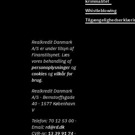
kriminalitet
Whistleblowing
Tilgængelighedserklæri
Realkredit Danmark
A/S er under tilsyn af
Finanstilsynet. Læs
vores behandling af
personoplysninger
og
cookies
og
vilkår for
brug.
Realkredit Danmark
A/S · Bernstorffsgade
40 · 1577 København
V
Telefon:
70 12 53 00
·
Email:
rd@rd.dk
CVR-nr:
13 39 91 74
·