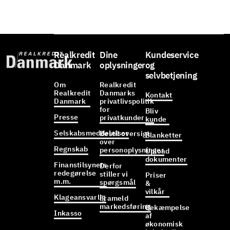
Realkredit
Dine
Kundeservice
Danmark
oplysninger
og
selvbetjening
Om
Realkredit
Realkredit
Danmarks
Kontakt
Danmark
privatlivspolitik
for
Bliv
Presse
privatkunder
kunde
Selskabsmeddelelser
Bestil oversigt
Blanketter
over
Regnskab
personoplysninger
Upload
dokumenter
Finanstilsynets
Derfor
redegørelse
stiller vi
Priser
m.m.
spørgsmål
&
vilkår
Klageansvarlig
Frameld
markedsføring
Bekæmpelse
Inkasso
af
økonomisk