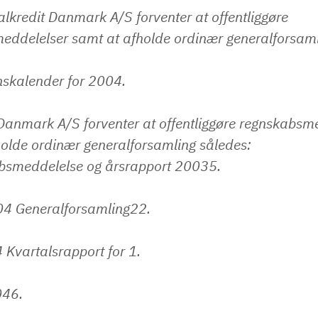
kredit Danmark A/S forventer at offentliggøre
ddelelser samt at afholde ordinær generalforsamli
nskalender for 2004.
Danmark A/S forventer at offentliggøre regnskabsm
olde ordinær generalforsamling således:
bsmeddelelse og årsrapport 20035.
04 Generalforsamling22.
Kvartalsrapport for 1.
046.