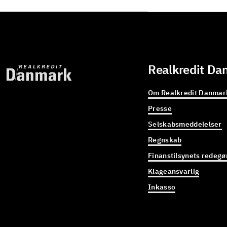
Realkredit Da
Om Realkredit Danmar
Presse
Selskabsmeddelelser
Regnskab
Finanstilsynets redegø
Klageansvarlig
Inkasso