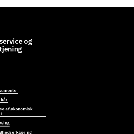
ervice og
tjening
kumenter
lkår
e af økonomisk
et
owing
ighedserklæring