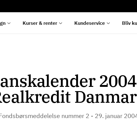
rentetilpasning
g
e
egn
Kurser & renter
Kundeservice
Bliv k
anskalender 2004
ealkredit Danma
Fondsbørsmeddelelse nummer 2 - 29. januar 200