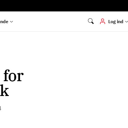
Digital signering
Hvis du skal
underskrive
dokumenter digitalt
unde
Log ind
 for
rk
4