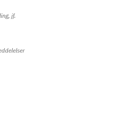
ng, jf.
eddelelser