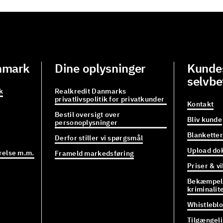
nmark
Dine oplysninger
Kundes
selvbe
k
Realkredit Danmarks
privatlivspolitik for privatkunder
Kontakt
Bestil oversigt over
Bliv kunde
personoplysninger
Blanketter
Derfor stiller vi spørgsmål
Upload do
relse m.m.
Frameld markedsføring
Priser & vi
Bekæmpels
kriminalit
Whistlebl
Tilgængel