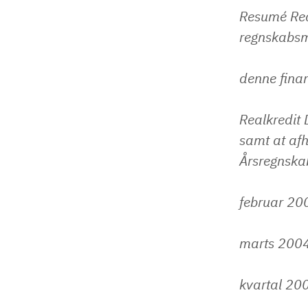
Resumé Real
regnskabsme
denne fina
Realkredit 
samt at afh
Årsregnska
februar 20
marts 2004 
kvartal 20