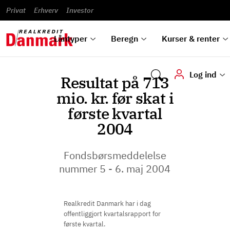
Banklån
Regn på
Se,
du
og
guides
&
vilkår
Privat
Erhverv
til bolig
omlægning
Renteprognose
Investor
ska
hvad
rentetilpasning
analyser
Blanketter
und
Alle
Se alle
Bestil
vi kan
dok
låntyper
beregnere
kursovervågning
Samarbejdspartnere
tilbyde
digi
Låntyper
Beregn
Kurser & renter
Log ind
Resultat på 713
mio. kr. før skat i
første kvartal
2004
Fondsbørsmeddelelse
nummer 5 - 6. maj 2004
Realkredit Danmark har i dag
offentliggjort kvartalsrapport for
første kvartal.