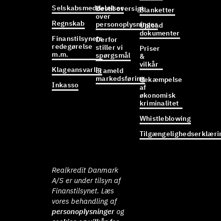
Selskabsmeddelelser
Bestil oversigt
Blanketter
over
Regnskab
personoplysninger
Upload
dokumenter
Finanstilsynets
Derfor
redegørelse
stiller vi
Priser
m.m.
spørgsmål
&
vilkår
Klageansvarlig
Frameld
markedsføring
Bekæmpelse
Inkasso
af
økonomisk
kriminalitet
Whistleblowing
Tilgængelighedserklæri
Realkredit Danmark
A/S er under tilsyn af
Finanstilsynet. Læs
vores behandling af
personoplysninger
og