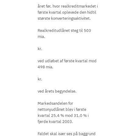
året før, hvor realkreditmarkedet i
første kvartal oplevede den hidtil
største konverteringsaktivitet.
Realkreditudlånet steg til 503
mia.
kr.
ved udløbet af første kvartal mod
498 mia.
kr.
ved årets begyndelse.
Markedsandelen for
nettonyudlånet blev i første
kvartal 25,4 % mod 31,0 % i
fjerde kvartal 2003.
Faldet skal især ses på baggrund