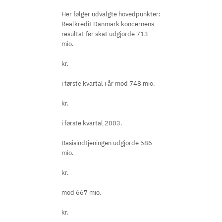
Her følger udvalgte hovedpunkter:
Realkredit Danmark koncernens
resultat før skat udgjorde 713
mio.
kr.
i første kvartal i år mod 748 mio.
kr.
i første kvartal 2003.
Basisindtjeningen udgjorde 586
mio.
kr.
mod 667 mio.
kr.