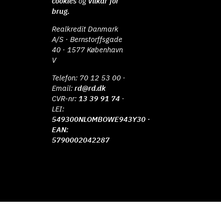
cookies
og
vilkår for
brug.
Realkredit Danmark
A/S · Bernstorffsgade
40 · 1577 København
V
Telefon:
70 12 53 00
·
Email:
rd@rd.dk
CVR-nr:
13 39 91 74
·
LEI:
549300NLOMBOWE943Y30 ·
EAN:
5790002042287