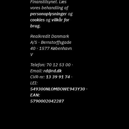
Finanstilsynet. Læs
vores behandling af
personoplysninger
og
cookies
og
vilkår for
brug.
Realkredit Danmark
A/S · Bernstorffsgade
40 · 1577 København
V
Telefon:
70 12 53 00
·
Email:
rd@rd.dk
CVR-nr:
13 39 91 74
·
LEI:
549300NLOMBOWE943Y30 ·
EAN:
5790002042287