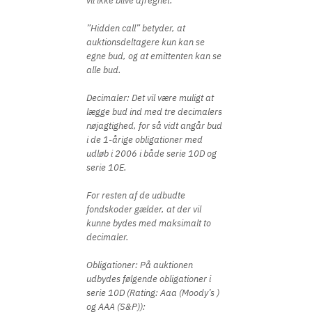
vil ikke blive afregnet.
”Hidden call” betyder, at
auktionsdeltagere kun kan se
egne bud, og at emittenten kan se
alle bud.
Decimaler: Det vil være muligt at
lægge bud ind med tre decimalers
nøjagtighed, for så vidt angår bud
i de 1-årige obligationer med
udløb i 2006 i både serie 10D og
serie 10E.
For resten af de udbudte
fondskoder gælder, at der vil
kunne bydes med maksimalt to
decimaler.
Obligationer: På auktionen
udbydes følgende obligationer i
serie 10D (Rating: Aaa (Moody’s )
og AAA (S&P)):