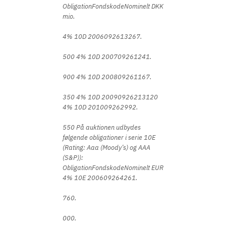
ObligationFondskodeNominelt DKK
mio.
4% 10D 2006092613267.
500 4% 10D 200709261241.
900 4% 10D 200809261167.
350 4% 10D 20090926213120
4% 10D 201009262992.
550 På auktionen udbydes
følgende obligationer i serie 10E
(Rating: Aaa (Moody’s) og AAA
(S&P)):
ObligationFondskodeNominelt EUR
4% 10E 200609264261.
760.
000.