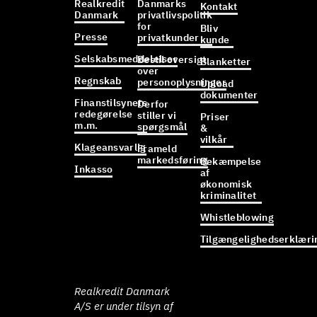
Realkredit
Danmarks
Kontakt
Danmark
privatlivspolitik
for
Bliv
Presse
privatkunder
kunde
Selskabsmeddelelser
Bestil oversigt
Blanketter
over
Regnskab
personoplysninger
Upload
dokumenter
Finanstilsynets
Derfor
redegørelse
stiller vi
Priser
m.m.
spørgsmål
&
vilkår
Klageansvarlig
Frameld
markedsføring
Bekæmpelse
Inkasso
af
økonomisk
kriminalitet
Whistleblowing
Tilgængelighedserklæri
Realkredit Danmark
A/S er under tilsyn af