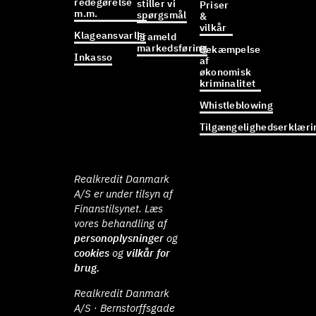
redegørelse
stiller vi
Priser
m.m.
spørgsmål
&
vilkår
Klageansvarlig
Frameld
markedsføring
Bekæmpelse
Inkasso
af
økonomisk
kriminalitet
Whistleblowing
Tilgængelighedserklæri
Realkredit Danmark
A/S er under tilsyn af
Finanstilsynet. Læs
vores behandling af
personoplysninger
og
cookies
og
vilkår for
brug.
Realkredit Danmark
A/S · Bernstorffsgade