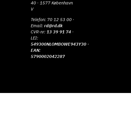
40 · 1577 København
V
Telefon:
70 12 53 00
·
Email:
rd@rd.dk
CVR-nr:
13 39 91 74
·
LEI:
549300NLOMBOWE943Y30 ·
EAN:
5790002042287