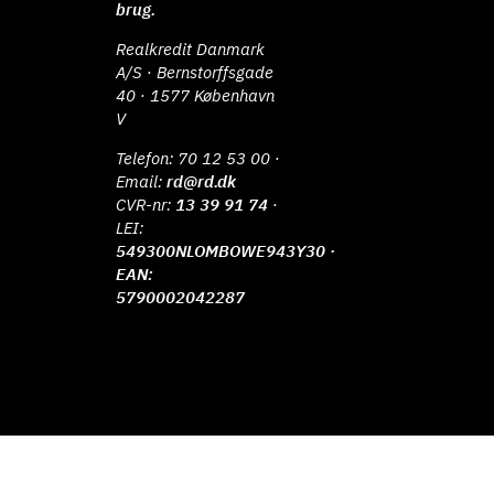
brug.
Realkredit Danmark
A/S · Bernstorffsgade
40 · 1577 København
V
Telefon:
70 12 53 00
·
Email:
rd@rd.dk
CVR-nr:
13 39 91 74
·
LEI:
549300NLOMBOWE943Y30 ·
EAN:
5790002042287