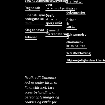
Selskabsmeddelelser
Bestil oversigt
Blanketter
over
Regnskab
personoplysninger
Upload
dokumenter
Finanstilsynets
Derfor
redegørelse
stiller vi
Priser
m.m.
spørgsmål
&
vilkår
Klageansvarlig
Frameld
markedsføring
Bekæmpelse
Inkasso
af
økonomisk
kriminalitet
Whistleblowing
Tilgængelighedserklæri
Realkredit Danmark
A/S er under tilsyn af
Finanstilsynet. Læs
vores behandling af
personoplysninger
og
cookies
og
vilkår for