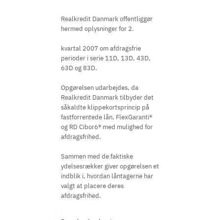
Realkredit Danmark offentliggør
hermed oplysninger for 2.
kvartal 2007 om afdragsfrie
perioder i serie 11D, 13D, 43D,
63D og 83D.
Opgørelsen udarbejdes, da
Realkredit Danmark tilbyder det
såkaldte klippekortsprincip på
fastforrentede lån, FlexGaranti®
og RD Cibor6® med mulighed for
afdragsfrihed.
Sammen med de faktiske
ydelsesrækker giver opgørelsen et
indblik i, hvordan låntagerne har
valgt at placere deres
afdragsfrihed.