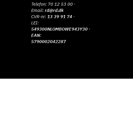
Telefon:
70 12 53 00
·
Email:
rd@rd.dk
CVR-nr:
13 39 91 74
·
LEI:
549300NLOMBOWE943Y30 ·
EAN:
5790002042287