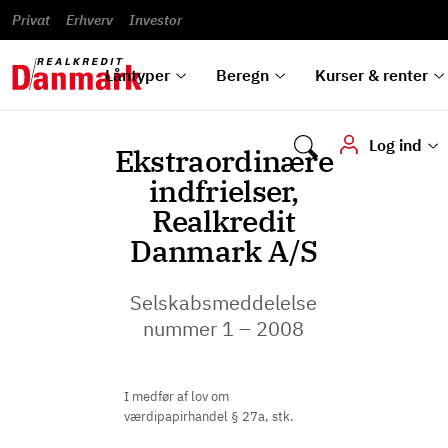
Banklån
Regn på
Se,
du
og
guides
&
vilkår
Privat
Erhverv
til bolig
omlægning
Renteprognose
Investor
ska
hvad
rentetilpasning
analyser
Blanketter
und
Alle
Se alle
Bestil
vi kan
dok
låntyper
beregnere
kursovervågning
Samarbejdspartnere
tilbyde
digi
Låntyper
Beregn
Kurser & renter
Log ind
Ekstraordinære
indfrielser,
Realkredit
Danmark A/S
Selskabsmeddelelse
nummer 1 – 2008
I medfør af lov om
værdipapirhandel § 27a, stk.