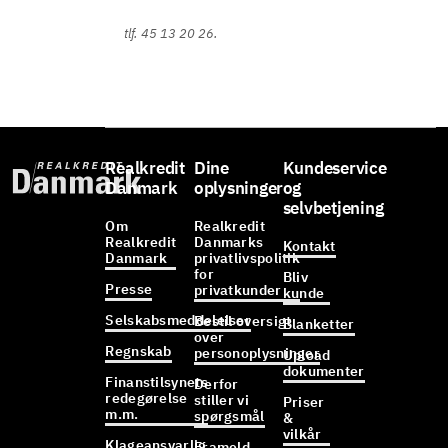
tlf. 45 13 20 26.
Realkredit
Dine
Kundeservice
Danmark
oplysninger
og
selvbetjening
Om
Realkredit
Realkredit
Danmarks
Kontakt
Danmark
privatlivspolitik
for
Bliv
Presse
privatkunder
kunde
Selskabsmeddelelser
Bestil oversigt
Blanketter
over
Regnskab
personoplysninger
Upload
dokumenter
Finanstilsynets
Derfor
redegørelse
stiller vi
Priser
m.m.
spørgsmål
&
vilkår
Klageansvarlig
Frameld