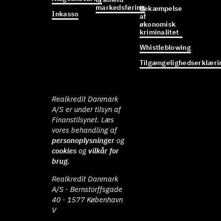
markedsføring
Bekæmpelse
Inkasso
af
økonomisk
kriminalitet
Whistleblowing
Tilgængelighedserklæri
Realkredit Danmark
A/S er under tilsyn af
Finanstilsynet. Læs
vores behandling af
personoplysninger
og
cookies
og
vilkår for
brug.
Realkredit Danmark
A/S · Bernstorffsgade
40 · 1577 København
V