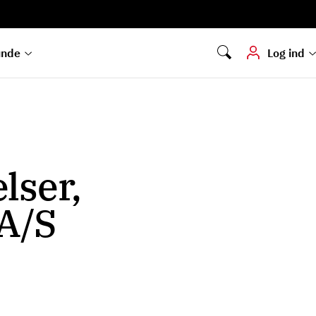
Digital signering
Hvis du skal
underskrive
dokumenter digitalt
unde
Log ind
lser,
A/S