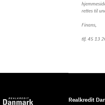
hjemmeside
rettes til u
Finans,
tlf. 45 13 
Realkredit Da