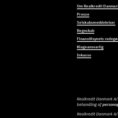
Om Realkredit Danmar
Presse
Selskabsmeddelelser
Regnskab
Finanstilsynets redegø
Klageansvarlig
Inkasso
Realkredit Danmark A/S 
behandling af
persono
Realkredit Danmark A/