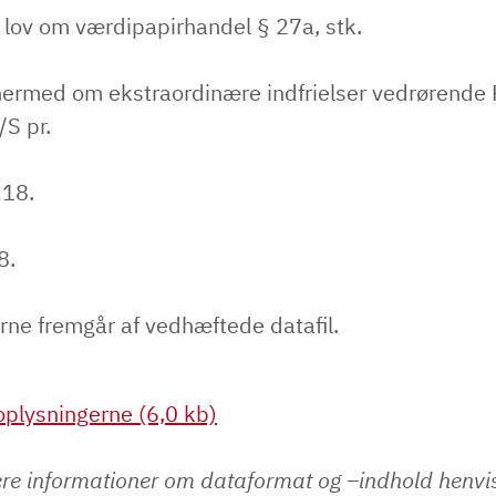
 lov om værdipapirhandel § 27a, stk.
hermed om ekstraordinære indfrielser vedrørende 
S pr.
 18.
8.
rne fremgår af vedhæftede datafil.
plysningerne (6,0 kb)
ere informationer om dataformat og –indhold henvi