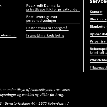
selvbe
k
Realkredit Danmarks
privatlivspolitik for privatkunder
Kontakt
Bestil oversigt over
Bliv kunde
personoplysninger
Blanketter
Derfor stiller vi spørgsmål
Upload do
relse m.m.
Frameld markedsføring
Priser & vi
Bekæmpels
kriminalit
Whistlebl
Tilgængel
er under tilsyn af Finanstilsynet. Læs vores
plysninger
og
cookies
og
vilkår for brug.
S · Bernstorffsgade 40 · 1577 København V