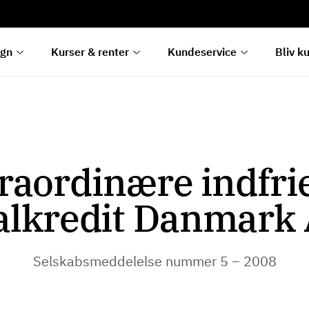
rentetilpasning
g
e
egn
Kurser & renter
Kundeservice
Bliv k
raordinære indfrie
alkredit Danmark 
Selskabsmeddelelse nummer 5 – 2008