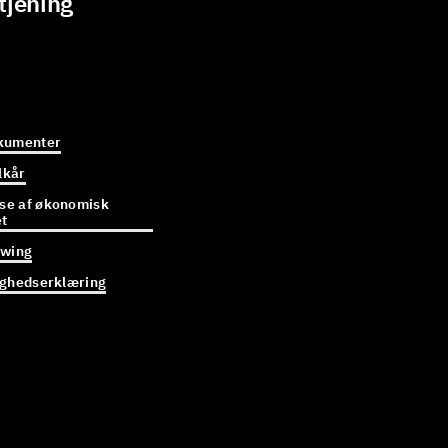
tjening
kumenter
lkår
e af økonomisk
et
owing
ighedserklæring