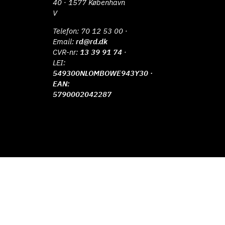
40 · 1577 København
V
Telefon:
70 12 53 00
·
Email:
rd@rd.dk
CVR-nr:
13 39 91 74
·
LEI:
549300NLOMBOWE943Y30 ·
EAN:
5790002042287