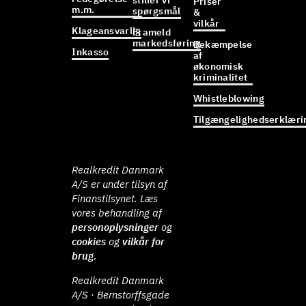
stiller vi
Priser
m.m.
spørgsmål
&
vilkår
Klageansvarlig
Frameld
markedsføring
Bekæmpelse
Inkasso
af
økonomisk
kriminalitet
Whistleblowing
Tilgængelighedserklæri
Realkredit Danmark
A/S er under tilsyn af
Finanstilsynet. Læs
vores behandling af
personoplysninger
og
cookies
og
vilkår for
brug.
Realkredit Danmark
A/S · Bernstorffsgade