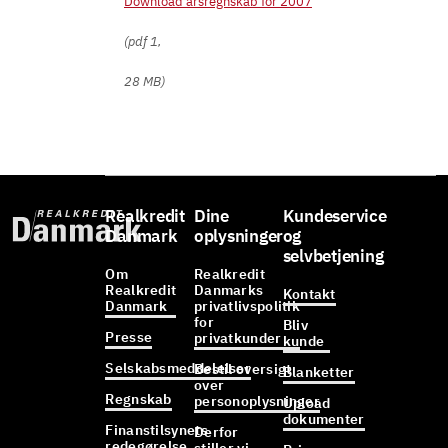
Download årsregnskab for 2007
(pdf 1,
28 MB)
Realkredit
Dine
Kundeservice
Danmark
oplysninger
og
selvbetjening
Om
Realkredit
Realkredit
Danmarks
Kontakt
Danmark
privatlivspolitik
for
Bliv
Presse
privatkunder
kunde
Selskabsmeddelelser
Bestil oversigt
Blanketter
over
Regnskab
personoplysninger
Upload
dokumenter
Finanstilsynets
Derfor
redegørelse