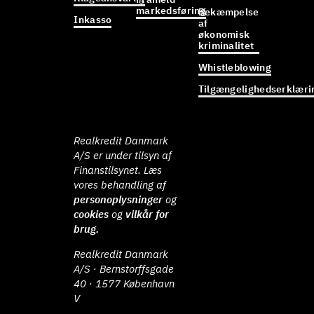
markedsføring
Bekæmpelse
Inkasso
af
økonomisk
kriminalitet
Whistleblowing
Tilgængelighedserklæri
Realkredit Danmark
A/S er under tilsyn af
Finanstilsynet. Læs
vores behandling af
personoplysninger
og
cookies
og
vilkår for
brug.
Realkredit Danmark
A/S · Bernstorffsgade
40 · 1577 København
V