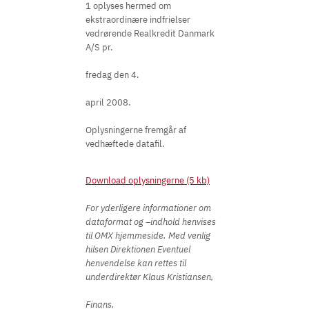
1 oplyses hermed om
ekstraordinære indfrielser
vedrørende Realkredit Danmark
A/S pr.
fredag den 4.
april 2008.
Oplysningerne fremgår af
vedhæftede datafil.
Download oplysningerne (5 kb)
For yderligere informationer om
dataformat og –indhold henvises
til OMX hjemmeside. Med venlig
hilsen Direktionen Eventuel
henvendelse kan rettes til
underdirektør Klaus Kristiansen,
Finans,