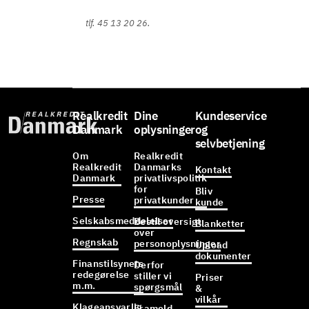
tlf. 45 13 20 26.
Realkredit
Dine
Kundeservice
Danmark
oplysninger
og
selvbetjening
Om
Realkredit
Realkredit
Danmarks
Kontakt
Danmark
privatlivspolitik
for
Bliv
Presse
privatkunder
kunde
Selskabsmeddelelser
Bestil oversigt
Blanketter
over
Regnskab
personoplysninger
Upload
dokumenter
Finanstilsynets
Derfor
redegørelse
stiller vi
Priser
m.m.
spørgsmål
&
vilkår
Klageansvarlig
Frameld