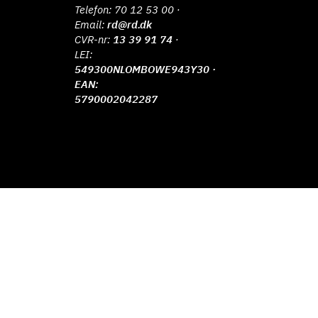
Telefon:
70 12 53 00
·
Email:
rd@rd.dk
CVR-nr:
13 39 91 74
·
LEI:
549300NLOMBOWE943Y30 ·
EAN:
5790002042287