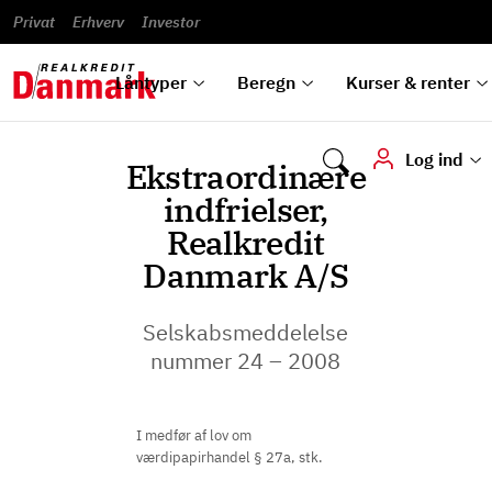
Banklån
Regn på
Se,
du
og
guides
&
vilkår
Privat
Erhverv
til bolig
omlægning
Renteprognose
Investor
ska
hvad
rentetilpasning
analyser
Blanketter
und
Alle
Se alle
Bestil
vi kan
dok
låntyper
beregnere
kursovervågning
Samarbejdspartnere
tilbyde
digi
Låntyper
Beregn
Kurser & renter
Log ind
Ekstraordinære
indfrielser,
Realkredit
Danmark A/S
Selskabsmeddelelse
nummer 24 – 2008
I medfør af lov om
værdipapirhandel § 27a, stk.