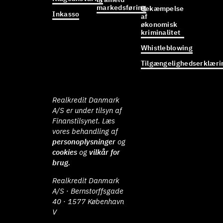
markedsføring
Bekæmpelse
Inkasso
af
økonomisk
kriminalitet
Whistleblowing
Tilgængelighedserklæri
Realkredit Danmark
A/S er under tilsyn af
Finanstilsynet. Læs
vores behandling af
personoplysninger
og
cookies
og
vilkår for
brug.
Realkredit Danmark
A/S · Bernstorffsgade
40 · 1577 København
V