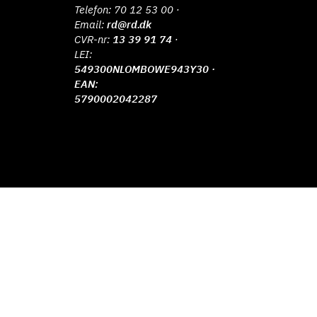
Telefon:
70 12 53 00
·
Email:
rd@rd.dk
CVR-nr:
13 39 91 74
·
LEI:
549300NLOMBOWE943Y30 ·
EAN:
5790002042287