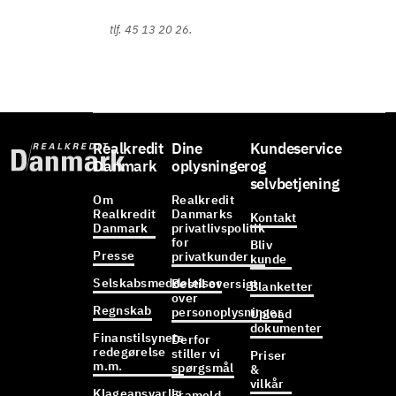
tlf. 45 13 20 26.
Realkredit
Dine
Kundeservice
Danmark
oplysninger
og
selvbetjening
Om
Realkredit
Realkredit
Danmarks
Kontakt
Danmark
privatlivspolitik
for
Bliv
Presse
privatkunder
kunde
Selskabsmeddelelser
Bestil oversigt
Blanketter
over
Regnskab
personoplysninger
Upload
dokumenter
Finanstilsynets
Derfor
redegørelse
stiller vi
Priser
m.m.
spørgsmål
&
vilkår
Klageansvarlig
Frameld