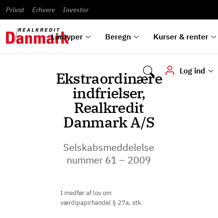
Banklån
Regn på
Se,
du
og
guides
&
vilkår
Privat
Erhverv
til bolig
omlægning
Renteprognose
Investor
ska
hvad
rentetilpasning
analyser
Blanketter
und
Alle
Se alle
Bestil
vi kan
dok
låntyper
beregnere
kursovervågning
Samarbejdspartnere
tilbyde
digi
Låntyper
Beregn
Kurser & renter
Log ind
Ekstraordinære
indfrielser,
Realkredit
Danmark A/S
Selskabsmeddelelse
nummer 61 – 2009
I medfør af lov om
værdipapirhandel § 27a, stk.