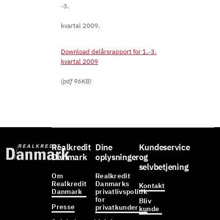
-3.
kvartal 2009.
Download delårsrapport for 1.-3.
kvartal 2009
(pdf 96KB)
Realkredit
Dine
Kundeservice
Danmark
oplysninger
og
selvbetjening
Om
Realkredit
Realkredit
Danmarks
Kontakt
Danmark
privatlivspolitik
for
Bliv
Presse
privatkunder
kunde