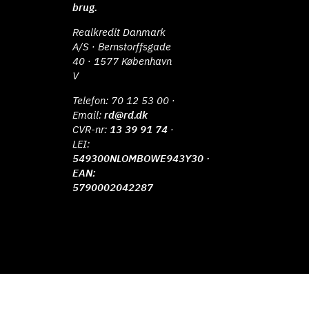
brug.
Realkredit Danmark
A/S · Bernstorffsgade
40 · 1577 København
V
Telefon:
70 12 53 00
·
Email:
rd@rd.dk
CVR-nr:
13 39 91 74
·
LEI:
549300NLOMBOWE943Y30 ·
EAN:
5790002042287