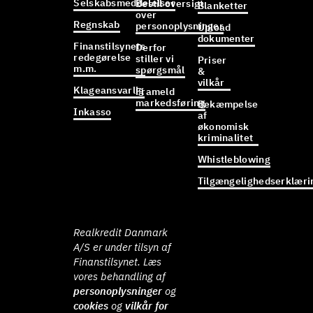
Selskabsmeddelelser
Bestil oversigt
Blanketter
over
Regnskab
personoplysninger
Upload
dokumenter
Finanstilsynets
Derfor
redegørelse
stiller vi
Priser
m.m.
spørgsmål
&
vilkår
Klageansvarlig
Frameld
markedsføring
Bekæmpelse
Inkasso
af
økonomisk
kriminalitet
Whistleblowing
Tilgængelighedserklæri
Realkredit Danmark
A/S er under tilsyn af
Finanstilsynet. Læs
vores behandling af
personoplysninger
og
cookies
og
vilkår for