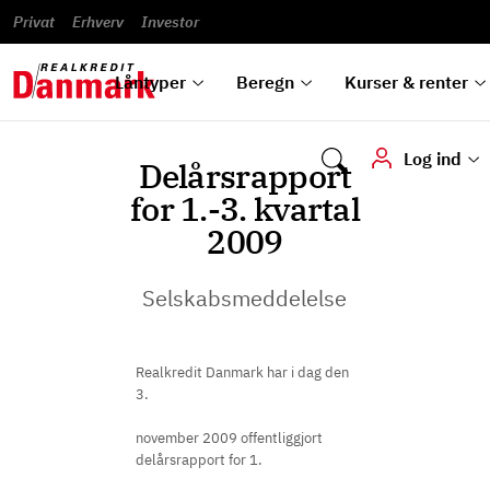
Banklån
Regn på
Se,
du
og
guides
&
vilkår
Privat
Erhverv
til bolig
omlægning
Renteprognose
Investor
ska
hvad
rentetilpasning
analyser
Blanketter
und
Alle
Se alle
Bestil
vi kan
dok
låntyper
beregnere
kursovervågning
Samarbejdspartnere
tilbyde
digi
Låntyper
Beregn
Kurser & renter
Log ind
Delårsrapport
for 1.-3. kvartal
2009
Selskabsmeddelelse
Realkredit Danmark har i dag den
3.
november 2009 offentliggjort
delårsrapport for 1.