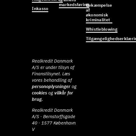
markedsføring
Bekæmpelse
Inkasso
af
økonomisk
kriminalitet
Whistleblowing
Tilgængelighedserklæri
Realkredit Danmark
A/S er under tilsyn af
Finanstilsynet. Læs
vores behandling af
personoplysninger
og
cookies
og
vilkår for
brug.
Realkredit Danmark
A/S · Bernstorffsgade
40 · 1577 København
V