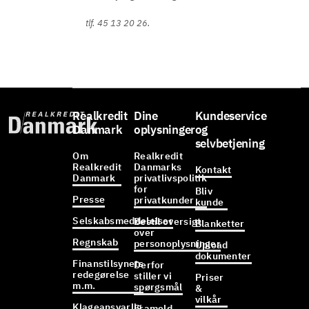
tlf. 45 13 20 26.
Realkredit
Dine
Kundeservice
Danmark
oplysninger
og
selvbetjening
Om
Realkredit
Realkredit
Danmarks
Kontakt
Danmark
privatlivspolitik
for
Bliv
Presse
privatkunder
kunde
Selskabsmeddelelser
Bestil oversigt
Blanketter
over
Regnskab
personoplysninger
Upload
dokumenter
Finanstilsynets
Derfor
redegørelse
stiller vi
Priser
m.m.
spørgsmål
&
vilkår
Klageansvarlig
Frameld