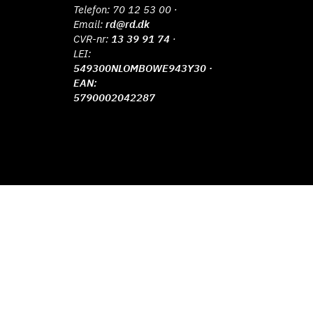
Telefon:
70 12 53 00
·
Email:
rd@rd.dk
CVR-nr:
13 39 91 74
·
LEI:
549300NLOMBOWE943Y30 ·
EAN:
5790002042287