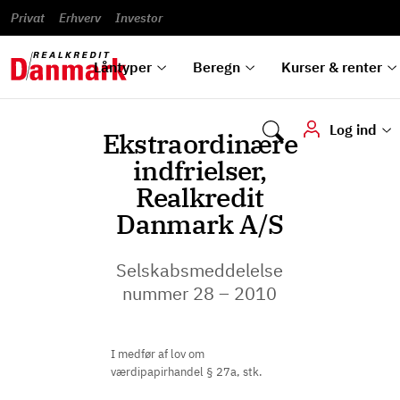
Banklån
Regn på
Se,
du
og
guides
&
vilkår
Privat
Erhverv
til bolig
omlægning
Renteprognose
Investor
ska
hvad
rentetilpasning
analyser
Blanketter
und
Alle
Se alle
Bestil
vi kan
dok
låntyper
beregnere
kursovervågning
Samarbejdspartnere
tilbyde
digi
Låntyper
Beregn
Kurser & renter
Log ind
Ekstraordinære
indfrielser,
Realkredit
Danmark A/S
Selskabsmeddelelse
nummer 28 – 2010
I medfør af lov om
værdipapirhandel § 27a, stk.