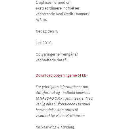
1 oplyses hermed om
ekstraordinære indfrielser
vedrørende Realkredit Danmark
A/S pr.
fredag den 4.
juni 2010.
Oplysningerne fremgår af
vedhæftede datafil.
Download oplysningerne (4 kb)
For yderligere informationer om
dataformat og –indhold henvises
til NASDAQ OMX hjemmeside. Med
venlig hilsen Direktionen Eventuel
henvendelse kan rettes til
vicedirektør Klaus Kristiansen,
Risikostyring & Funding,