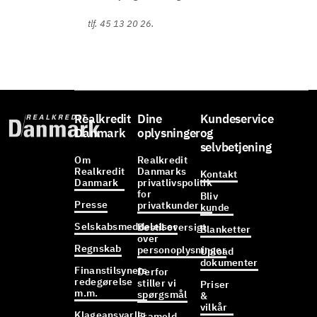
tlf. 45 13 20 26.
Realkredit
Dine
Kundeservice
Danmark
oplysninger
og
selvbetjening
Om
Realkredit
Realkredit
Danmarks
Kontakt
Danmark
privatlivspolitik
for
Bliv
Presse
privatkunder
kunde
Selskabsmeddelelser
Bestil oversigt
Blanketter
over
Regnskab
personoplysninger
Upload
dokumenter
Finanstilsynets
Derfor
redegørelse
stiller vi
Priser
m.m.
spørgsmål
&
vilkår
Klageansvarlig
Frameld