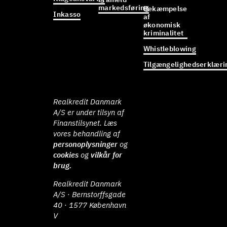
markedsføring
Bekæmpelse
Inkasso
af
økonomisk
kriminalitet
Whistleblowing
Tilgængelighedserklæri
Realkredit Danmark
A/S er under tilsyn af
Finanstilsynet. Læs
vores behandling af
personoplysninger
og
cookies
og
vilkår for
brug.
Realkredit Danmark
A/S · Bernstorffsgade
40 · 1577 København
V