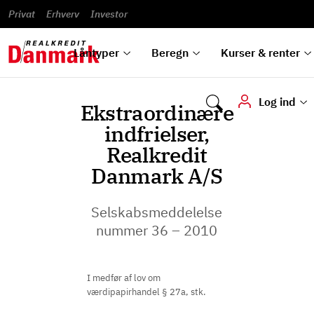
Banklån
Regn på
Se,
du
og
guides
&
vilkår
Privat
Erhverv
til bolig
omlægning
Renteprognose
Investor
ska
hvad
rentetilpasning
analyser
Blanketter
und
Alle
Se alle
Bestil
vi kan
dok
låntyper
beregnere
kursovervågning
Samarbejdspartnere
tilbyde
digi
Låntyper
Beregn
Kurser & renter
Log ind
Ekstraordinære
indfrielser,
Realkredit
Danmark A/S
Selskabsmeddelelse
nummer 36 – 2010
I medfør af lov om
værdipapirhandel § 27a, stk.