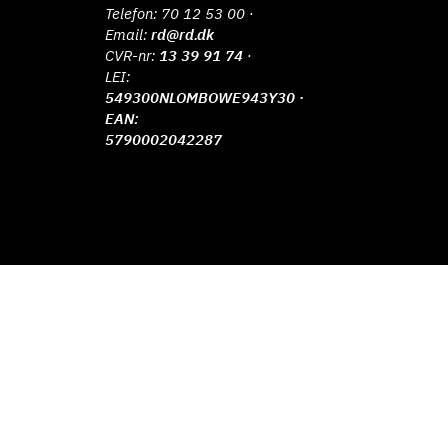
Telefon:
70 12 53 00
·
Email:
rd@rd.dk
CVR-nr:
13 39 91 74
·
LEI:
549300NLOMBOWE943Y30 ·
EAN:
5790002042287