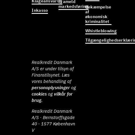
Klageansvarlig
Frameld
markedsføring
Bekæmpelse
Inkasso
af
økonomisk
kriminalitet
Whistleblowing
Tilgængelighedserklæri
Realkredit Danmark
A/S er under tilsyn af
Finanstilsynet. Læs
vores behandling af
personoplysninger
og
cookies
og
vilkår for
brug.
Realkredit Danmark
A/S · Bernstorffsgade
40 · 1577 København
V