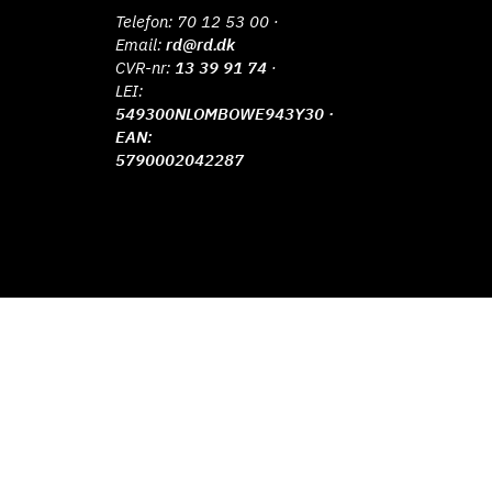
Telefon:
70 12 53 00
·
Email:
rd@rd.dk
CVR-nr:
13 39 91 74
·
LEI:
549300NLOMBOWE943Y30 ·
EAN:
5790002042287