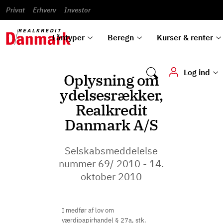
Banklån
Regn på
Se,
du
og
guides
&
vilkår
Privat
Erhverv
til bolig
omlægning
Renteprognose
Investor
ska
hvad
rentetilpasning
analyser
Blanketter
und
Alle
Se alle
Bestil
vi kan
dok
låntyper
beregnere
kursovervågning
Samarbejdspartnere
tilbyde
digi
Låntyper
Beregn
Kurser & renter
Log ind
Oplysning om
ydelsesrækker,
Realkredit
Danmark A/S
Selskabsmeddelelse
nummer 69/ 2010 - 14.
oktober 2010
I medfør af lov om
værdipapirhandel § 27a, stk.