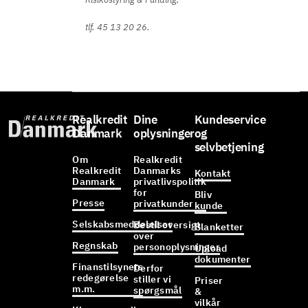
tlf. 45 13 20 26.
Realkredit
Dine
Kundeservice
Danmark
oplysninger
og
selvbetjening
Om
Realkredit
Realkredit
Danmarks
Kontakt
Danmark
privatlivspolitik
for
Bliv
Presse
privatkunder
kunde
Selskabsmeddelelser
Bestil oversigt
Blanketter
over
Regnskab
personoplysninger
Upload
dokumenter
Finanstilsynets
Derfor
redegørelse
stiller vi
Priser
m.m.
spørgsmål
&
vilkår