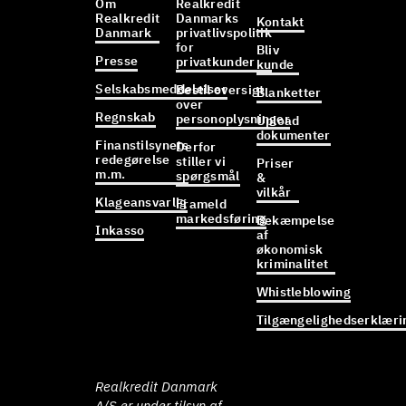
Om
Realkredit
Realkredit
Danmarks
Kontakt
Danmark
privatlivspolitik
for
Bliv
Presse
privatkunder
kunde
Selskabsmeddelelser
Bestil oversigt
Blanketter
over
Regnskab
personoplysninger
Upload
dokumenter
Finanstilsynets
Derfor
redegørelse
stiller vi
Priser
m.m.
spørgsmål
&
vilkår
Klageansvarlig
Frameld
markedsføring
Bekæmpelse
Inkasso
af
økonomisk
kriminalitet
Whistleblowing
Tilgængelighedserklæri
Realkredit Danmark
A/S er under tilsyn af