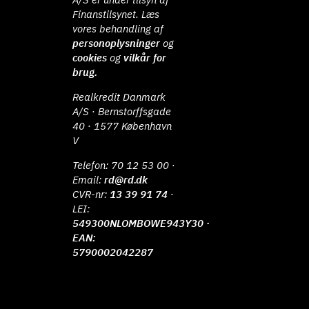
Finanstilsynet. Læs
vores behandling af
personoplysninger
og
cookies
og
vilkår for
brug.
Realkredit Danmark
A/S · Bernstorffsgade
40 · 1577 København
V
Telefon:
70 12 53 00
·
Email:
rd@rd.dk
CVR-nr:
13 39 91 74
·
LEI:
549300NLOMBOWE943Y30 ·
EAN:
5790002042287