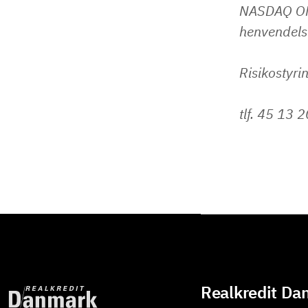
NASDAQ OMX
henvendelse
Risikostyri
tlf. 45 13 
Realkredit Da