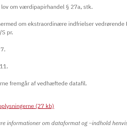
 lov om værdipapirhandel § 27a, stk.
hermed om ekstraordinære indfrielser vedrørende 
S pr.
 7.
11.
rne fremgår af vedhæftede datafil.
plysningerne (27 kb)
ere informationer om dataformat og –indhold henvise