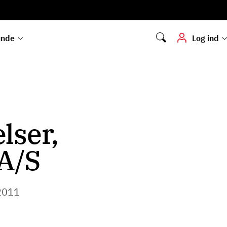
Digital signering
Hvis du skal
underskrive
dokumenter digitalt
unde
Log ind
lser,
A/S
2011