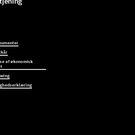
tjening
kumenter
lkår
e af økonomisk
et
owing
ighedserklæring