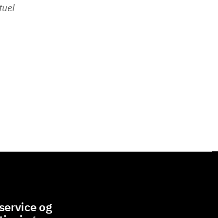
tuel
ervice og