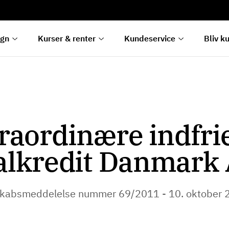
rentetilpasning
g
e
egn
Kurser & renter
Kundeservice
Bliv k
raordinære indfrie
alkredit Danmark 
skabsmeddelelse nummer 69/2011 - 10. oktober 