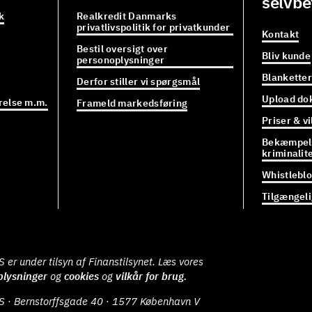
selvbe
k
Realkredit Danmarks
privatlivspolitik for privatkunder
Kontakt
Bestil oversigt over
Bliv kunde
personoplysninger
Blanketter
Derfor stiller vi spørgsmål
Upload do
relse m.m.
Frameld markedsføring
Priser & vi
Bekæmpels
kriminalit
Whistlebl
Tilgængel
er under tilsyn af Finanstilsynet. Læs vores
plysninger
og
cookies
og
vilkår for brug.
S · Bernstorffsgade 40 · 1577 København V