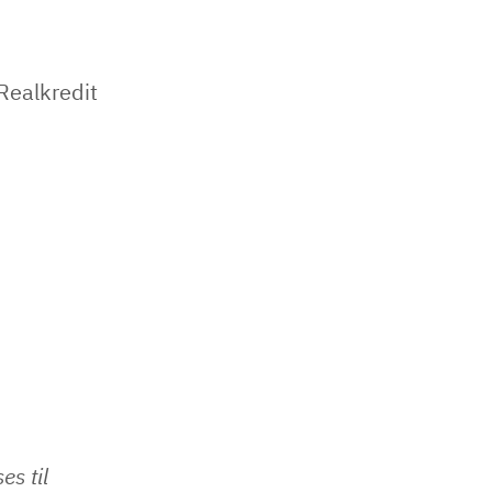
Realkredit
s til