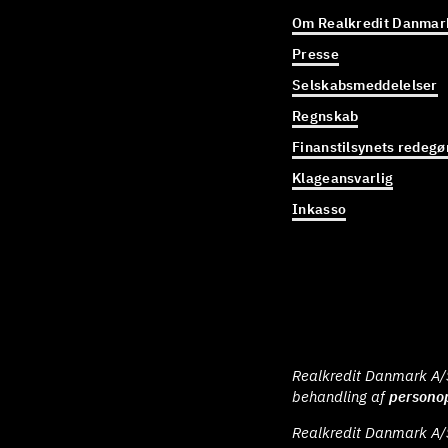
Om Realkredit Danmar
Presse
Selskabsmeddelelser
Regnskab
Finanstilsynets redegø
Klageansvarlig
Inkasso
Realkredit Danmark A/S 
behandling af
persono
Realkredit Danmark A/