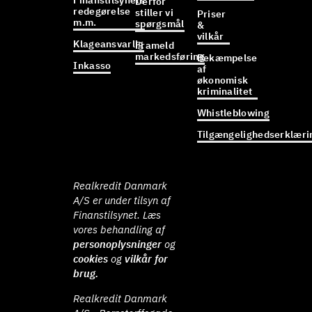
Finanstilsynets
Derfor
redegørelse
stiller vi
Priser
m.m.
spørgsmål
&
vilkår
Klageansvarlig
Frameld
markedsføring
Bekæmpelse
Inkasso
af
økonomisk
kriminalitet
Whistleblowing
Tilgængelighedserklæri
Realkredit Danmark
A/S er under tilsyn af
Finanstilsynet. Læs
vores behandling af
personoplysninger
og
cookies
og
vilkår for
brug.
Realkredit Danmark