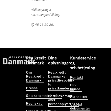
Risikostyring &
Forretningsudvikling,
tlf. 45 13 20 26.
Realkredit
Dine
Kundeservice
Danmark
oplysninger
og
selvbetjening
Om
Realkredit
Realkredit
Danmarks
Kontakt
Danmark
privatlivspolitik
for
Bliv
Presse
privatkunder
kunde
Selskabsmeddelelser
Bestil oversigt
Blanketter
over
Regnskab
personoplysninger
Upload
dokumenter