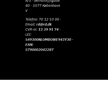
A/S · Bernstorffsgade
40 · 1577 København
V
Telefon:
70 12 53 00
·
Email:
rd@rd.dk
CVR-nr:
13 39 91 74
·
LEI:
549300NLOMBOWE943Y30 ·
EAN:
5790002042287