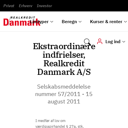
Banklån
Regn på
Se,
du
og
guides
&
vilkår
Privat
Erhverv
til bolig
omlægning
Renteprognose
Investor
ska
hvad
rentetilpasning
analyser
Blanketter
und
Alle
Se alle
Bestil
vi kan
dok
låntyper
beregnere
kursovervågning
Samarbejdspartnere
tilbyde
digi
Låntyper
Beregn
Kurser & renter
Log ind
Ekstraordinære
indfrielser,
Realkredit
Danmark A/S
Selskabsmeddelelse
nummer 57/2011 - 15
august 2011
I medfør af lov om
værdipapirhandel § 27a, stk.