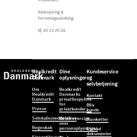
Risikostyring &
Forretningsudvikling,
tlf. 45 13 20 26.
Realkredit
Dine
Kundeservice
Danmark
oplysninger
og
selvbetjening
Om
Realkredit
Realkredit
Danmarks
Kontakt
Danmark
privatlivspolitik
for
Bliv
Presse
privatkunder
kunde
Selskabsmeddelelser
Bestil oversigt
Blanketter
over
Regnskab
personoplysninger
Upload
dokumenter