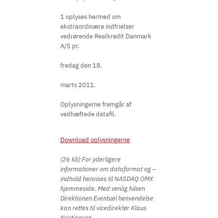
1 oplyses hermed om
ekstraordinære indfrielser
vedrørende Realkredit Danmark
A/S pr.
fredag den 18.
marts 2011.
Oplysningerne fremgår af
vedhæftede datafil.
Download oplysningerne
(26 kb) For yderligere
informationer om dataformat og –
indhold henvises til NASDAQ OMX
hjemmeside. Med venlig hilsen
Direktionen Eventuel henvendelse
kan rettes til vicedirektør Klaus
Kristiansen,