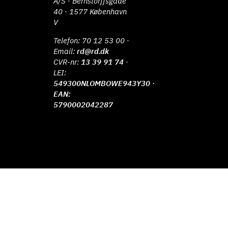
A/S · Bernstorffsgade
40 · 1577 København
V
Telefon:
70 12 53 00
·
Email:
rd@rd.dk
CVR-nr:
13 39 91 74
·
LEI:
549300NLOMBOWE943Y30 ·
EAN:
5790002042287