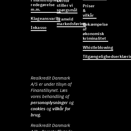
Finanstilsynets
Derfor
redegørelse
stiller vi
Priser
m.m.
spørgsmål
&
vilkår
Klageansvarlig
Frameld
markedsføring
Bekæmpelse
Inkasso
af
økonomisk
kriminalitet
Whistleblowing
Tilgængelighedserklæri
Realkredit Danmark
A/S er under tilsyn af
Finanstilsynet. Læs
vores behandling af
personoplysninger
og
cookies
og
vilkår for
brug.
Realkredit Danmark