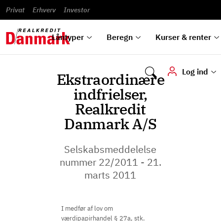
Banklån
Regn på
Se,
du
og
guides
&
vilkår
Privat
Erhverv
til bolig
omlægning
Renteprognose
Investor
ska
hvad
rentetilpasning
analyser
Blanketter
und
Alle
Se alle
Bestil
vi kan
dok
låntyper
beregnere
kursovervågning
Samarbejdspartnere
tilbyde
digi
Låntyper
Beregn
Kurser & renter
Log ind
Ekstraordinære
indfrielser,
Realkredit
Danmark A/S
Selskabsmeddelelse
nummer 22/2011 - 21.
marts 2011
I medfør af lov om
værdipapirhandel § 27a, stk.