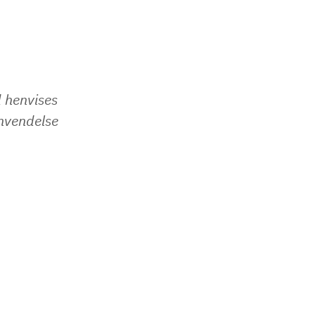
d henvises
envendelse