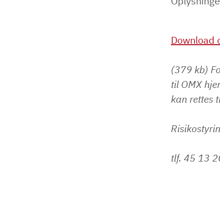
Oplysninge
Download o
(379 kb) Fo
til OMX hje
kan rettes t
Risikostyri
tlf. 45 13 