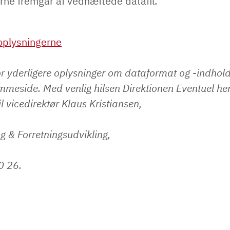
rne fremgår af vedhæftede datafil.
plysningerne
r yderligere oplysninger om dataformat og -indhol
mmeside. Med venlig hilsen Direktionen Eventuel h
il vicedirektør Klaus Kristiansen,
ng & Forretningsudvikling,
20 26.