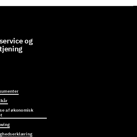
ervice og
tjening
kumenter
lkår
e af økonomisk
et
owing
ighedserklæring