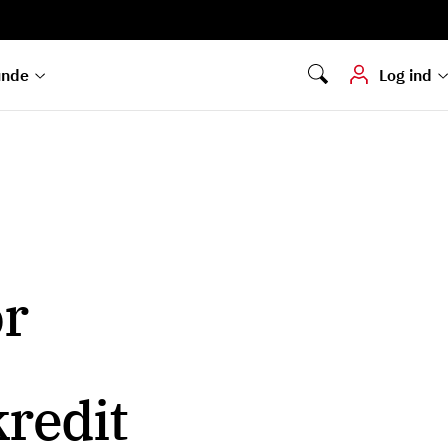
Digital signering
Hvis du skal
underskrive
dokumenter digitalt
unde
Log ind
r
kredit