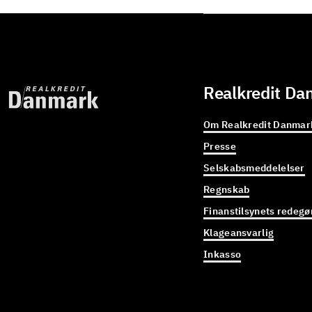
Realkredit Da
Om Realkredit Danmar
Presse
Selskabsmeddelelser
Regnskab
Finanstilsynets redegø
Klageansvarlig
Inkasso