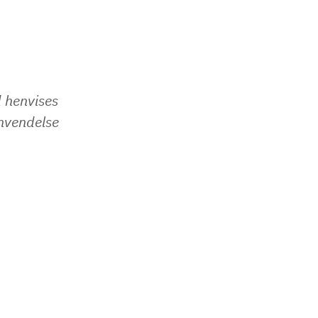
d henvises
envendelse