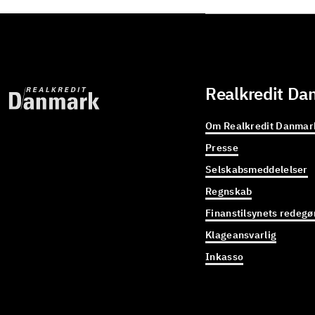
Realkredit Da
Om Realkredit Danmar
Presse
Selskabsmeddelelser
Regnskab
Finanstilsynets redegø
Klageansvarlig
Inkasso