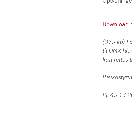
Oplysninge
Download o
(375 kb) Fo
til OMX hje
kan rettes t
Risikostyri
tlf. 45 13 