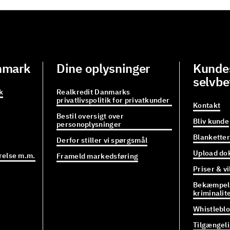
nmark
Dine oplysninger
Kundes
selvbe
k
Realkredit Danmarks
privatlivspolitik for privatkunder
Kontakt
Bestil oversigt over
Bliv kunde
personoplysninger
Blanketter
Derfor stiller vi spørgsmål
Upload do
relse m.m.
Frameld markedsføring
Priser & vi
Bekæmpels
kriminalit
Whistlebl
Tilgængel