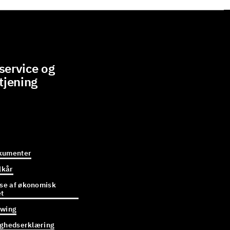
ervice og
tjening
kumenter
lkår
e af økonomisk
et
owing
ighedserklæring