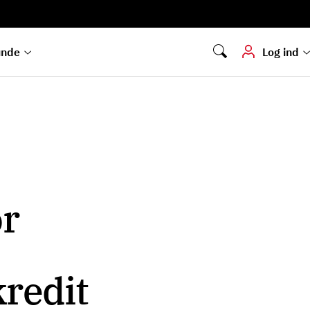
Digital signering
Hvis du skal
underskrive
dokumenter digitalt
unde
Log ind
r
kredit