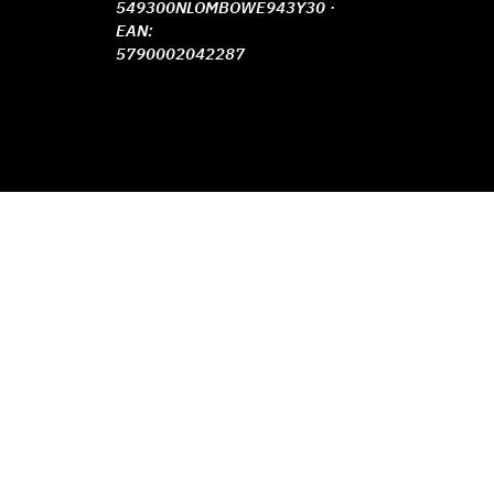
549300NLOMBOWE943Y30 ·
EAN:
5790002042287