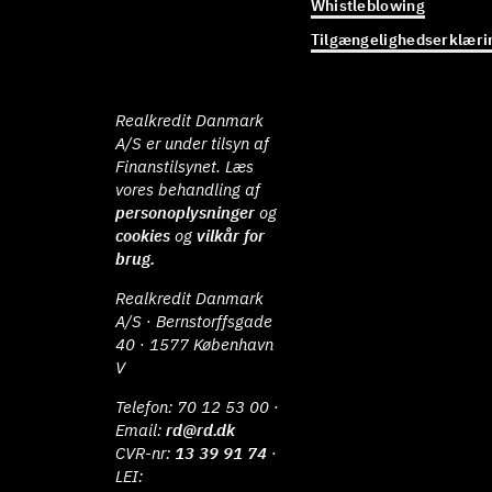
Whistleblowing
Tilgængelighedserklæri
Realkredit Danmark
A/S er under tilsyn af
Finanstilsynet. Læs
vores behandling af
personoplysninger
og
cookies
og
vilkår for
brug.
Realkredit Danmark
A/S · Bernstorffsgade
40 · 1577 København
V
Telefon:
70 12 53 00
·
Email:
rd@rd.dk
CVR-nr:
13 39 91 74
·
LEI: