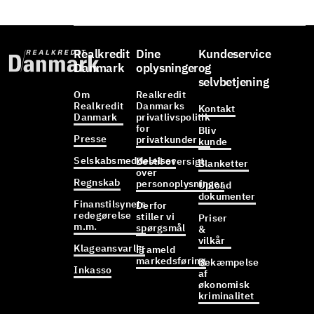
Realkredit
Dine
Kundeservice
Danmark
oplysninger
og
selvbetjening
Om
Realkredit
Realkredit
Danmarks
Kontakt
Danmark
privatlivspolitik
for
Bliv
Presse
privatkunder
kunde
Selskabsmeddelelser
Bestil oversigt
Blanketter
over
Regnskab
personoplysninger
Upload
dokumenter
Finanstilsynets
Derfor
redegørelse
stiller vi
Priser
m.m.
spørgsmål
&
vilkår
Klageansvarlig
Frameld
markedsføring
Bekæmpelse
Inkasso
af
økonomisk
kriminalitet