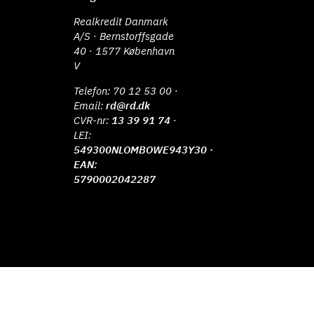
Realkredit Danmark
A/S · Bernstorffsgade
40 · 1577 København
V
Telefon:
70 12 53 00
·
Email:
rd@rd.dk
CVR-nr:
13 39 91 74
·
LEI:
549300NLOMBOWE943Y30 ·
EAN:
5790002042287