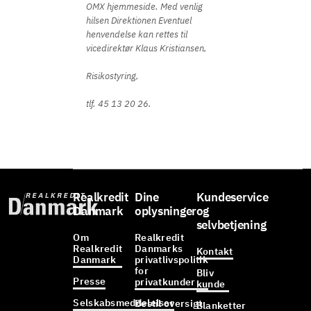
OMX hjemmeside. Med venlig
hilsen Direktionen Eventuel
henvendelse kan rettes til
vicedirektør Klaus Kristiansen,
Risikostyring,
tlf. 45 13 20 26.
Realkredit
Dine
Kundeservice
Danmark
oplysninger
og
selvbetjening
Om
Realkredit
Realkredit
Danmarks
Kontakt
Danmark
privatlivspolitik
for
Bliv
Presse
privatkunder
kunde
Selskabsmeddelelser
Bestil oversigt
Blanketter