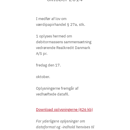
I medfør af lov om
værdipapirhandel § 27a, stk.
1 oplyses hermed om
debitormassens sammensætning
vedrørende Realkredit Danmark
A/S pr.
fredag den 17.
oktober.
Oplysningerne fremgår af
vedhæftede datafil.
Download oplysningerne (426 kb)
For yderligere oplysninger om
dataformat og -indhold henvises til