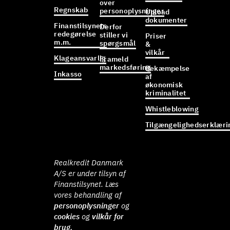
over
Regnskab
personoplysninger
Upload
dokumenter
Finanstilsynets
Derfor
redegørelse
stiller vi
Priser
m.m.
spørgsmål
&
vilkår
Klageansvarlig
Frameld
markedsføring
Bekæmpelse
Inkasso
af
økonomisk
kriminalitet
Whistleblowing
Tilgængelighedserklæri
Realkredit Danmark
A/S er under tilsyn af
Finanstilsynet. Læs
vores behandling af
personoplysninger
og
cookies
og
vilkår for
brug.