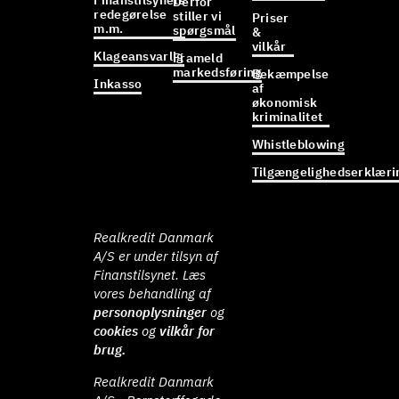
Finanstilsynets
Derfor
redegørelse
stiller vi
Priser
m.m.
spørgsmål
&
vilkår
Klageansvarlig
Frameld
markedsføring
Bekæmpelse
Inkasso
af
økonomisk
kriminalitet
Whistleblowing
Tilgængelighedserklæri
Realkredit Danmark
A/S er under tilsyn af
Finanstilsynet. Læs
vores behandling af
personoplysninger
og
cookies
og
vilkår for
brug.
Realkredit Danmark