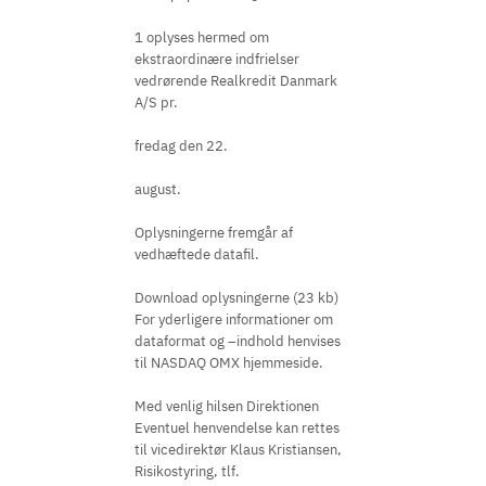
1 oplyses hermed om
ekstraordinære indfrielser
vedrørende Realkredit Danmark
A/S pr.
fredag den 22.
august.
Oplysningerne fremgår af
vedhæftede datafil.
Download oplysningerne (23 kb)
For yderligere informationer om
dataformat og –indhold henvises
til NASDAQ OMX hjemmeside.
Med venlig hilsen Direktionen
Eventuel henvendelse kan rettes
til vicedirektør Klaus Kristiansen,
Risikostyring, tlf.