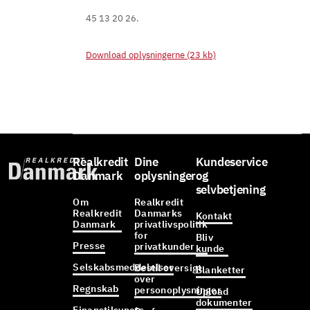
45 13 20 26.
Download oplysningerne (23 kb)
Realkredit
Dine
Kundeservice
Danmark
oplysninger
og
selvbetjening
Om
Realkredit
Realkredit
Danmarks
Kontakt
Danmark
privatlivspolitik
for
Bliv
Presse
privatkunder
kunde
Selskabsmeddelelser
Bestil oversigt
Blanketter
over
Regnskab
personoplysninger
Upload
dokumenter