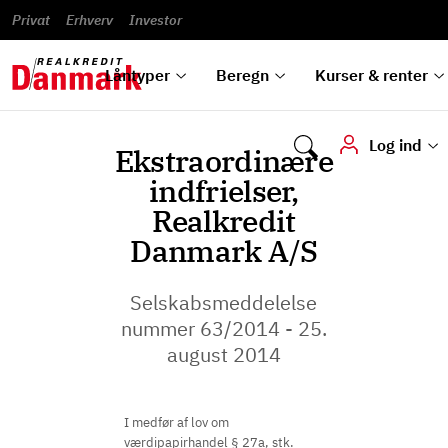
Banklån
Regn på
Se,
du
og
guides
&
vilkår
Privat
Erhverv
til bolig
omlægning
Renteprognose
Investor
ska
hvad
rentetilpasning
analyser
Blanketter
und
Alle
Se alle
Bestil
vi kan
dok
låntyper
beregnere
kursovervågning
Samarbejdspartnere
tilbyde
digi
Låntyper
Beregn
Kurser & renter
Log ind
Ekstraordinære
indfrielser,
Realkredit
Danmark A/S
Selskabsmeddelelse
nummer 63/2014 - 25.
august 2014
I medfør af lov om
værdipapirhandel § 27a, stk.