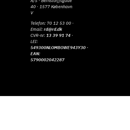
A/S · Bernstorffsgade
40 · 1577 København
V
Telefon:
70 12 53 00
·
Email:
rd@rd.dk
CVR-nr:
13 39 91 74
·
LEI:
549300NLOMBOWE943Y30 ·
EAN:
5790002042287