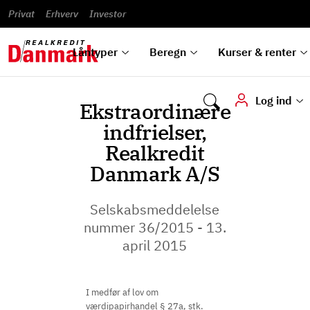
Banklån
Regn på
Se,
du
og
guides
&
vilkår
Privat
Erhverv
til bolig
omlægning
Renteprognose
Investor
ska
hvad
rentetilpasning
analyser
Blanketter
und
Alle
Se alle
Bestil
vi kan
dok
låntyper
beregnere
kursovervågning
Samarbejdspartnere
tilbyde
digi
Låntyper
Beregn
Kurser & renter
Log ind
Ekstraordinære
indfrielser,
Realkredit
Danmark A/S
Selskabsmeddelelse
nummer 36/2015 - 13.
april 2015
I medfør af lov om
værdipapirhandel § 27a, stk.