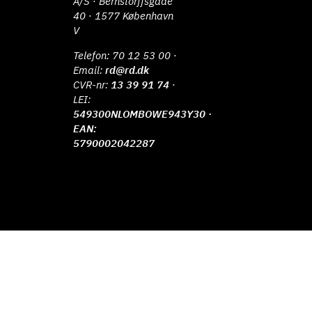
A/S · Bernstorffsgade
40 · 1577 København
V
Telefon:
70 12 53 00
·
Email:
rd@rd.dk
CVR-nr:
13 39 91 74
·
LEI:
549300NLOMBOWE943Y30 ·
EAN:
5790002042287