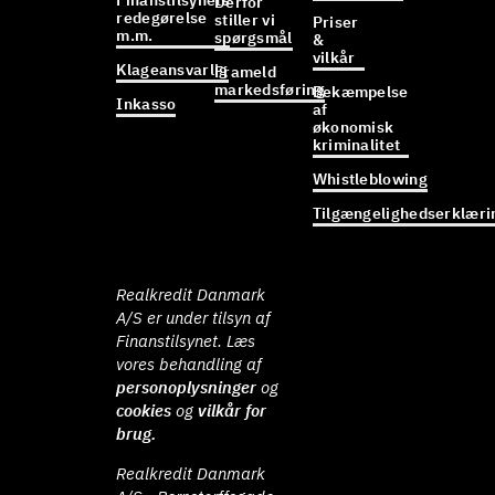
Finanstilsynets
Derfor
redegørelse
stiller vi
Priser
m.m.
spørgsmål
&
vilkår
Klageansvarlig
Frameld
markedsføring
Bekæmpelse
Inkasso
af
økonomisk
kriminalitet
Whistleblowing
Tilgængelighedserklæri
Realkredit Danmark
A/S er under tilsyn af
Finanstilsynet. Læs
vores behandling af
personoplysninger
og
cookies
og
vilkår for
brug.
Realkredit Danmark