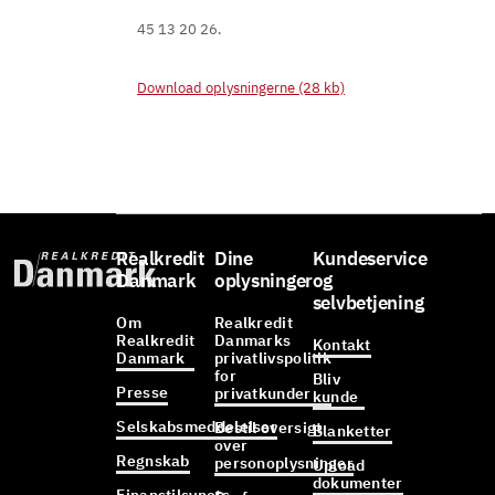
45 13 20 26.
Download oplysningerne (28 kb)
Realkredit
Dine
Kundeservice
Danmark
oplysninger
og
selvbetjening
Om
Realkredit
Realkredit
Danmarks
Kontakt
Danmark
privatlivspolitik
for
Bliv
Presse
privatkunder
kunde
Selskabsmeddelelser
Bestil oversigt
Blanketter
over
Regnskab
personoplysninger
Upload
dokumenter