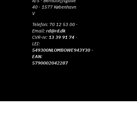
A/S · Bernstorffsgade
40 · 1577 København
V
Telefon:
70 12 53 00
·
Email:
rd@rd.dk
CVR-nr:
13 39 91 74
·
LEI:
549300NLOMBOWE943Y30 ·
EAN:
5790002042287