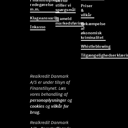
Finanstilsynets
Derfor
redegørelse
stiller vi
Priser
m.m.
spørgsmål
&
vilkår
Klageansvarlig
Frameld
markedsføring
Bekæmpelse
Inkasso
af
økonomisk
kriminalitet
Whistleblowing
Tilgængelighedserklæri
Realkredit Danmark
A/S er under tilsyn af
Finanstilsynet. Læs
vores behandling af
personoplysninger
og
cookies
og
vilkår for
brug.
Realkredit Danmark