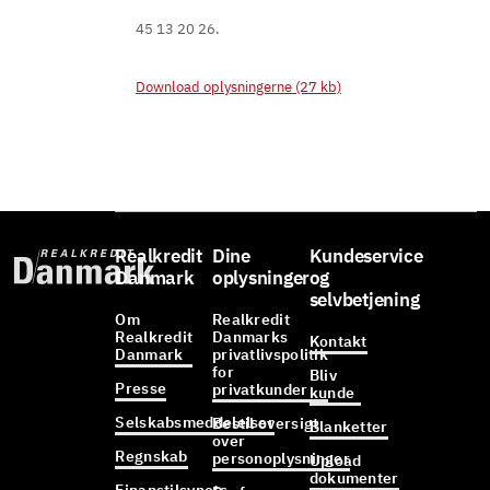
45 13 20 26.
Download oplysningerne (27 kb)
Realkredit
Dine
Kundeservice
Danmark
oplysninger
og
selvbetjening
Om
Realkredit
Realkredit
Danmarks
Kontakt
Danmark
privatlivspolitik
for
Bliv
Presse
privatkunder
kunde
Selskabsmeddelelser
Bestil oversigt
Blanketter
over
Regnskab
personoplysninger
Upload
dokumenter