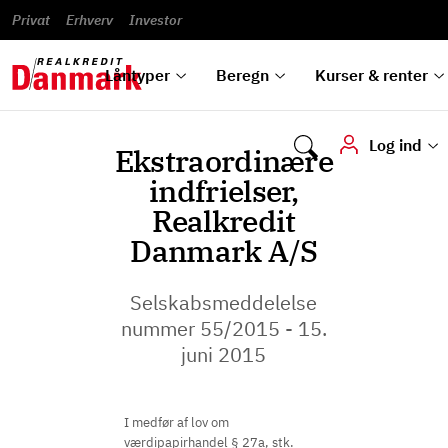
Banklån
Regn på
Se,
du
og
guides
&
vilkår
Privat
Erhverv
til bolig
omlægning
Renteprognose
Investor
ska
hvad
rentetilpasning
analyser
Blanketter
und
Alle
Se alle
Bestil
vi kan
dok
låntyper
beregnere
kursovervågning
Samarbejdspartnere
tilbyde
digi
Låntyper
Beregn
Kurser & renter
Log ind
Ekstraordinære
indfrielser,
Realkredit
Danmark A/S
Selskabsmeddelelse
nummer 55/2015 - 15.
juni 2015
I medfør af lov om
værdipapirhandel § 27a, stk.