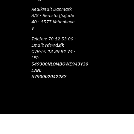
Realkredit Danmark
A/S · Bernstorffsgade
40 · 1577 København
V
Telefon:
70 12 53 00
·
Email:
rd@rd.dk
CVR-nr:
13 39 91 74
·
LEI:
549300NLOMBOWE943Y30 ·
EAN:
5790002042287