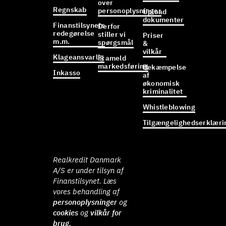
over
Regnskab
personoplysninger
Upload
dokumenter
Finanstilsynets
Derfor
redegørelse
stiller vi
Priser
m.m.
spørgsmål
&
vilkår
Klageansvarlig
Frameld
markedsføring
Bekæmpelse
Inkasso
af
økonomisk
kriminalitet
Whistleblowing
Tilgængelighedserklæri
Realkredit Danmark
A/S er under tilsyn af
Finanstilsynet. Læs
vores behandling af
personoplysninger
og
cookies
og
vilkår for
brug.