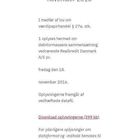
I medfør af lov om
værdipapirhandel § 27a, stk.
1 oplyses hermed om
debitormassens sammensætning
vedrørende Realkredit Danmark
A/S pr.
fredag den 18.
november 2016.
Oplysningerne fremgår af
vedhæftede datafil.
Download oplysningerne (399 kb)
For yderligere oplysninger om
dataformat og -indhold henvises til