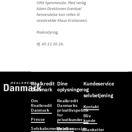
OMX hjemmeside. Med venlig
hilsen Direktionen Eventuel
henvendelse kan rettes til
vicedirektør Klaus Kristiansen,
Risikostyring,
tlf. 45 13 20 26.
Realkredit
Dine
Kundeservice
Danmark
oplysninger
og
selvbetjening
Om
Realkredit
Realkredit
Danmarks
Kontakt
Danmark
privatlivspolitik
for
Bliv
Presse
privatkunder
kunde
Selskabsmeddelelser
Bestil oversigt
Blanketter