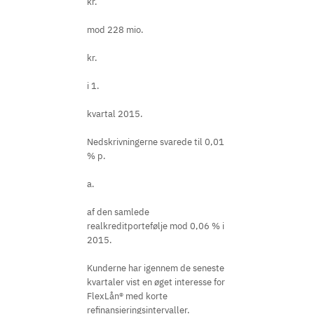
kr.
mod 228 mio.
kr.
i 1.
kvartal 2015.
Nedskrivningerne svarede til 0,01
% p.
a.
af den samlede
realkreditportefølje mod 0,06 % i
2015.
Kunderne har igennem de seneste
kvartaler vist en øget interesse for
FlexLån® med korte
refinansieringsintervaller.