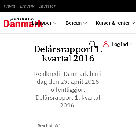
Banklån
Regn på
Se,
du
og
guides
&
vilkår
Privat
Erhverv
til bolig
omlægning
Renteprognose
Investor
ska
hvad
rentetilpasning
analyser
Blanketter
und
Alle
Se alle
Bestil
vi kan
dok
låntyper
beregnere
kursovervågning
Samarbejdspartnere
tilbyde
digi
Låntyper
Beregn
Kurser & renter
Log ind
Delårsrapport 1.
kvartal 2016
Realkredit Danmark har i
dag den 29. april 2016
offentliggjort
Delårsrapport 1. kvartal
2016.
Resultat på 1.