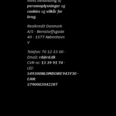
vores behandling af
personoplysninger
og
cookies
og
vilkår for
brug.
Realkredit Danmark
A/S · Bernstorffsgade
40 · 1577 København
V
Telefon:
70 12 53 00
·
Email:
rd@rd.dk
CVR-nr:
13 39 91 74
·
LEI:
549300NLOMBOWE943Y30 ·
EAN:
5790002042287