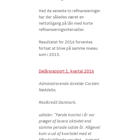
Ved de seneste to refinansieringer
har der således været en
nettotilgang på lån med korte
refinansieringsintervaller.
Resultatet for 2016 forventes
fortsat at blive på samme niveau
som i 2015.
Delårsrapport 1. kvartal 2016
Administrerende direktør Carsten
Nøddebo,
Realkredit Danmark,
udtaler: ”Første kvartal i år var
præget af lavere aktivitet end
samme periode sidste år. Alligevel
kom vi ud af kvartalet med et
tilfredsstillende resultat – primært