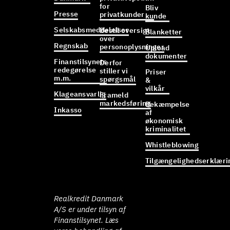
for
Bliv
Presse
privatkunder
kunde
Selskabsmeddelelser
Bestil oversigt
Blanketter
over
Regnskab
personoplysninger
Upload
dokumenter
Finanstilsynets
Derfor
redegørelse
stiller vi
Priser
m.m.
spørgsmål
&
vilkår
Klageansvarlig
Frameld
markedsføring
Bekæmpelse
Inkasso
af
økonomisk
kriminalitet
Whistleblowing
Tilgængelighedserklæri
Realkredit Danmark
A/S er under tilsyn af
Finanstilsynet. Læs