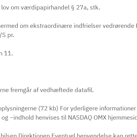
 lov om værdipapirhandel § 27a, stk.
hermed om ekstraordinære indfrielser vedrørende 
S pr.
n 11.
rne fremgår af vedhæftede datafil.
plysningerne (72 kb) For yderligere informatione
 og –indhold henvises til NASDAQ OMX hjemmesi
hilsen Direktionen Eventuel henvendelse kan rettes