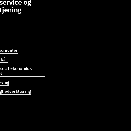
ervice og
tjening
kumenter
lkår
e af økonomisk
et
owing
ighedserklæring