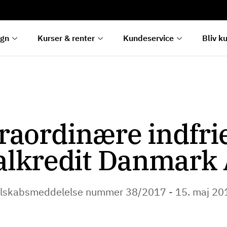
rentetilpasning
g
e
egn
Kurser & renter
Kundeservice
Bliv k
raordinære indfrie
alkredit Danmark 
lskabsmeddelelse nummer 38/2017 - 15. maj 2017 ​​​