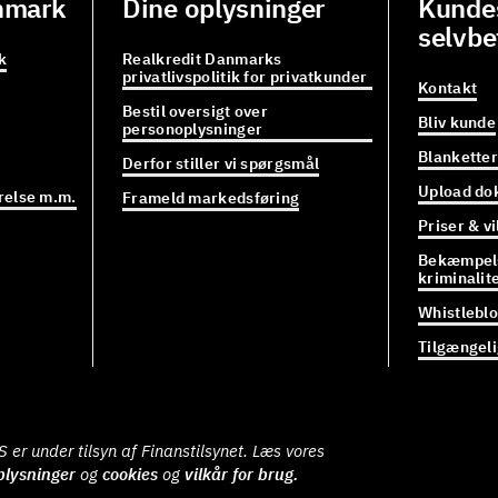
nmark
Dine oplysninger
Kundes
selvbe
k
Realkredit Danmarks
privatlivspolitik for privatkunder
Kontakt
Bestil oversigt over
Bliv kunde
personoplysninger
Blanketter
Derfor stiller vi spørgsmål
Upload do
relse m.m.
Frameld markedsføring
Priser & vi
Bekæmpels
kriminalit
Whistlebl
Tilgængel
er under tilsyn af Finanstilsynet. Læs vores
plysninger
og
cookies
og
vilkår for brug.