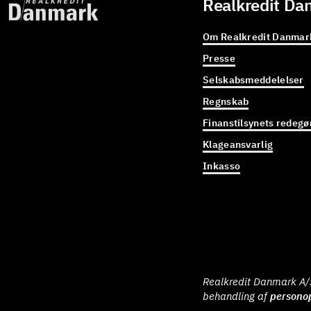
Realkredit Da
Om Realkredit Danmar
Presse
Selskabsmeddelelser
Regnskab
Finanstilsynets redegø
Klageansvarlig
Inkasso
Realkredit Danmark A/S 
behandling af
persono