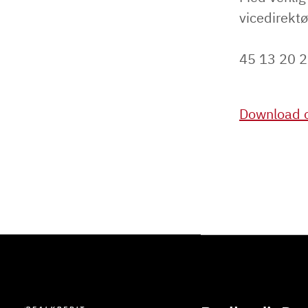
vicedirektø
45 13 20 2
Download o