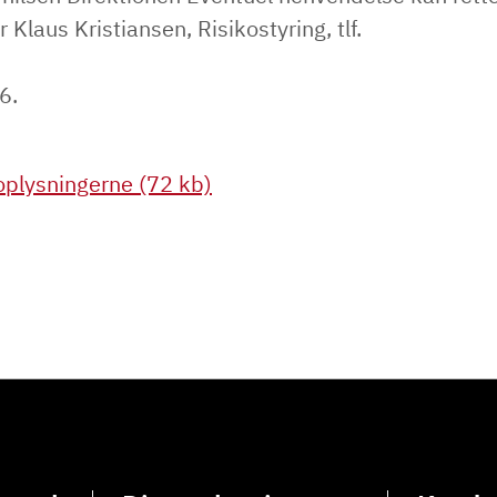
r Klaus Kristiansen, Risikostyring, tlf.
6.
plysningerne (72 kb)