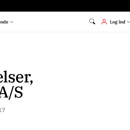
Digital signering
Hvis du skal
underskrive
dokumenter digitalt
unde
Log ind
lser,
A/S
​​​