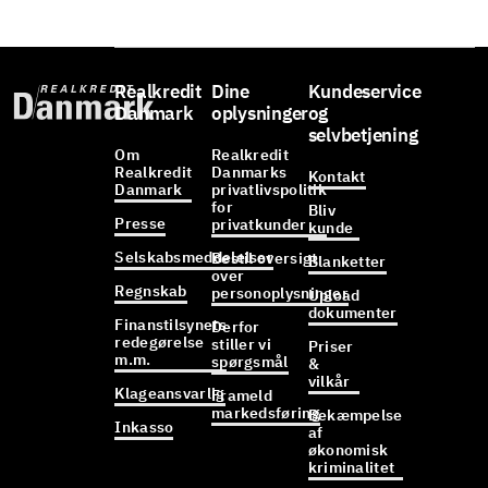
Realkredit
Dine
Kundeservice
Danmark
oplysninger
og
selvbetjening
Om
Realkredit
Realkredit
Danmarks
Kontakt
Danmark
privatlivspolitik
for
Bliv
Presse
privatkunder
kunde
Selskabsmeddelelser
Bestil oversigt
Blanketter
over
Regnskab
personoplysninger
Upload
dokumenter
Finanstilsynets
Derfor
redegørelse
stiller vi
Priser
m.m.
spørgsmål
&
vilkår
Klageansvarlig
Frameld
markedsføring
Bekæmpelse
Inkasso
af
økonomisk
kriminalitet