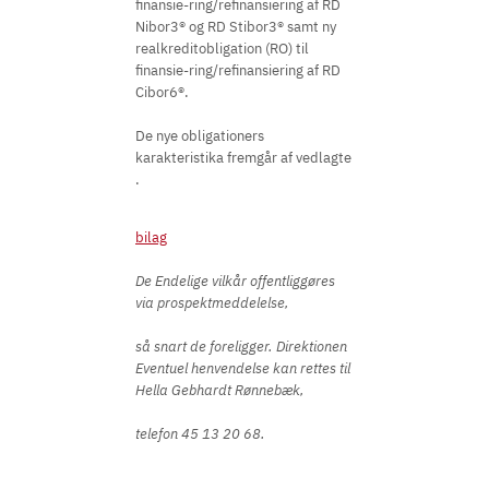
finansie-ring/refinansiering af RD
Nibor3® og RD Stibor3® samt ny
realkreditobligation (RO) til
finansie-ring/refinansiering af RD
Cibor6®.
De nye obligationers
karakteristika fremgår af vedlagte
.
bilag
De Endelige vilkår offentliggøres
via prospektmeddelelse,
så snart de foreligger. Direktionen
Eventuel henvendelse kan rettes til
Hella Gebhardt Rønnebæk,
telefon 45 13 20 68.