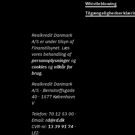
Whistleblowing
Tilgængelighedserklæri
Realkredit Danmark
A/S er under tilsyn af
Finanstilsynet. Læs
vores behandling af
personoplysninger
og
cookies
og
vilkår for
brug.
Realkredit Danmark
A/S · Bernstorffsgade
40 · 1577 København
V
Telefon:
70 12 53 00
·
Email:
rd@rd.dk
CVR-nr:
13 39 91 74
·
LEI: