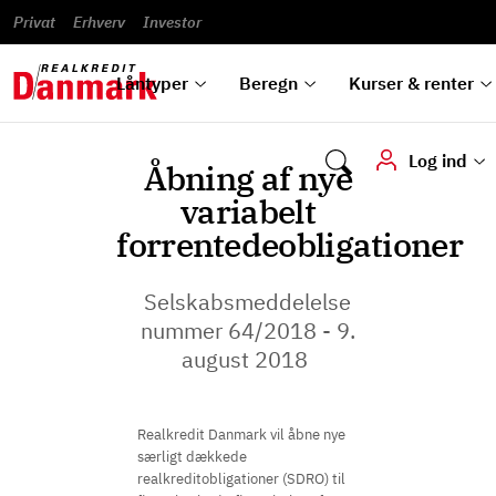
Banklån
Regn på
Se,
du
og
guides
&
vilkår
Privat
Erhverv
til bolig
omlægning
Renteprognose
Investor
ska
hvad
rentetilpasning
analyser
Blanketter
und
Alle
Se alle
Bestil
vi kan
dok
låntyper
beregnere
kursovervågning
Samarbejdspartnere
tilbyde
digi
Låntyper
Beregn
Kurser & renter
Log ind
Åbning af nye
variabelt
forrentedeobligationer
Selskabsmeddelelse
nummer 64/2018 - 9.
august 2018 ​​​​​​
Realkredit Danmark vil åbne nye
særligt dækkede
realkreditobligationer (SDRO) til