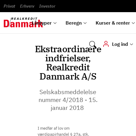
Banklån
Regn på
Se,
du
og
guides
&
vilkår
Privat
Erhverv
til bolig
omlægning
Renteprognose
Investor
ska
hvad
rentetilpasning
analyser
Blanketter
und
Alle
Se alle
Bestil
vi kan
dok
låntyper
beregnere
kursovervågning
Samarbejdspartnere
tilbyde
digi
Låntyper
Beregn
Kurser & renter
Log ind
Ekstraordinære
indfrielser,
Realkredit
Danmark A/S
Selskabsmeddelelse
nummer 4/2018 - 15.
januar 2018 ​​​​​​
I medfør af lov om
værdipapirhandel § 27a, stk.