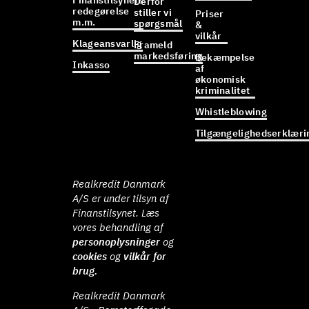
Finanstilsynets
Derfor
redegørelse
stiller vi
Priser
m.m.
spørgsmål
&
vilkår
Klageansvarlig
Frameld
markedsføring
Bekæmpelse
Inkasso
af
økonomisk
kriminalitet
Whistleblowing
Tilgængelighedserklæri
Realkredit Danmark
A/S er under tilsyn af
Finanstilsynet. Læs
vores behandling af
personoplysninger
og
cookies
og
vilkår for
brug.
Realkredit Danmark