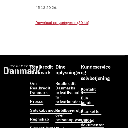
45 13 20 26.
Download oplysningerne (30 kb)
Realkredit
Dine
Kundeservice
Danmark
oplysninger
og
selvbetjening
Om
Realkredit
Realkredit
Danmarks
Kontakt
Danmark
privatlivspolitik
for
Bliv
Presse
privatkunder
kunde
Selskabsmeddelelser
Bestil oversigt
Blanketter
over
Regnskab
personoplysninger
Upload
dokumenter