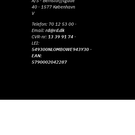
A/S · Bernstorffsgade
40 · 1577 København
V
Telefon:
70 12 53 00
·
Email:
rd@rd.dk
CVR-nr:
13 39 91 74
·
LEI:
549300NLOMBOWE943Y30 ·
EAN:
5790002042287