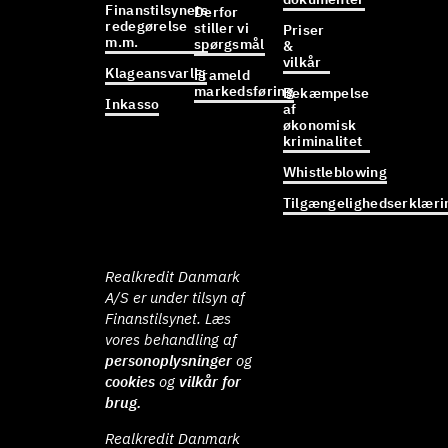
Finanstilsynets
Derfor
redegørelse
stiller vi
Priser
m.m.
spørgsmål
&
vilkår
Klageansvarlig
Frameld
markedsføring
Bekæmpelse
Inkasso
af
økonomisk
kriminalitet
Whistleblowing
Tilgængelighedserklæri
Realkredit Danmark
A/S er under tilsyn af
Finanstilsynet. Læs
vores behandling af
personoplysninger
og
cookies
og
vilkår for
brug.
Realkredit Danmark