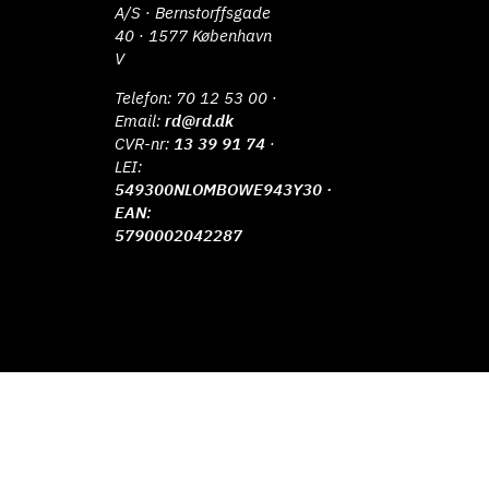
A/S · Bernstorffsgade
40 · 1577 København
V
Telefon:
70 12 53 00
·
Email:
rd@rd.dk
CVR-nr:
13 39 91 74
·
LEI:
549300NLOMBOWE943Y30 ·
EAN:
5790002042287