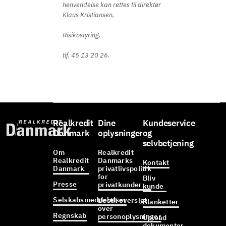
henvendelse kan rettes til direktør
Klaus Kristiansen,
Risikostyring,
tlf. 45 13 20 26.
Realkredit
Dine
Kundeservice
Danmark
oplysninger
og
selvbetjening
Om
Realkredit
Realkredit
Danmarks
Kontakt
Danmark
privatlivspolitik
for
Bliv
Presse
privatkunder
kunde
Selskabsmeddelelser
Bestil oversigt
Blanketter
over
Regnskab
personoplysninger
Upload
dokumenter