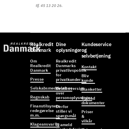
tlf. 45 13 20 26.
Realkredit
Dine
Kundeservice
Danmark
oplysninger
og
selvbetjening
Om
Realkredit
Realkredit
Danmarks
Kontakt
Danmark
privatlivspolitik
for
Bliv
Presse
privatkunder
kunde
Selskabsmeddelelser
Bestil oversigt
Blanketter
over
Regnskab
personoplysninger
Upload
dokumenter
Finanstilsynets
Derfor
redegørelse
stiller vi
Priser
m.m.
spørgsmål
&
vilkår
Klageansvarlig
Frameld