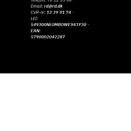
Email:
rd@rd.dk
CVR-nr:
13 39 91 74
·
LEI:
549300NLOMBOWE943Y30 ·
EAN:
5790002042287