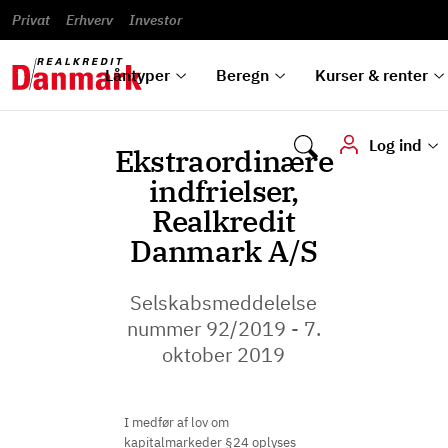
Banklån
Regn på
Se,
du
og
guides
&
vilkår
Privat
Erhverv
til bolig
omlægning
Renteprognose
Investor
ska
hvad
rentetilpasning
analyser
Blanketter
und
Alle
Se alle
Bestil
vi kan
dok
låntyper
beregnere
kursovervågning
Samarbejdspartnere
tilbyde
digi
Låntyper
Beregn
Kurser & renter
Log ind
Ekstraordinære
indfrielser,
Realkredit
Danmark A/S
Selskabsmeddelelse
nummer 92/2019 - 7.
oktober 2019
I medfør af lov om
kapitalmarkeder §24 oplyses