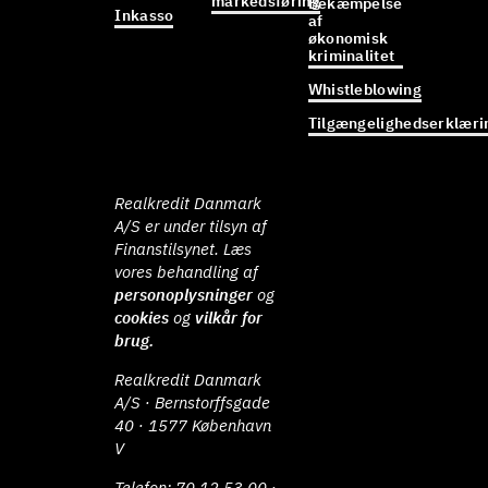
markedsføring
Bekæmpelse
Inkasso
af
økonomisk
kriminalitet
Whistleblowing
Tilgængelighedserklæri
Realkredit Danmark
A/S er under tilsyn af
Finanstilsynet. Læs
vores behandling af
personoplysninger
og
cookies
og
vilkår for
brug.
Realkredit Danmark
A/S · Bernstorffsgade
40 · 1577 København
V
Telefon:
70 12 53 00
·