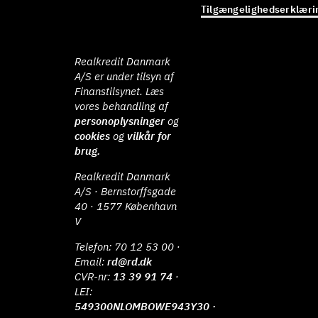
Tilgængelighedserklæri
Realkredit Danmark
A/S er under tilsyn af
Finanstilsynet. Læs
vores behandling af
personoplysninger
og
cookies
og
vilkår for
brug.
Realkredit Danmark
A/S · Bernstorffsgade
40 · 1577 København
V
Telefon:
70 12 53 00
·
Email:
rd@rd.dk
CVR-nr:
13 39 91 74
·
LEI:
549300NLOMBOWE943Y30 ·