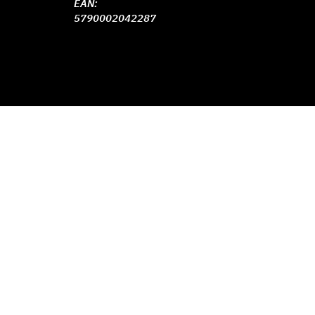
EAN:
5790002042287