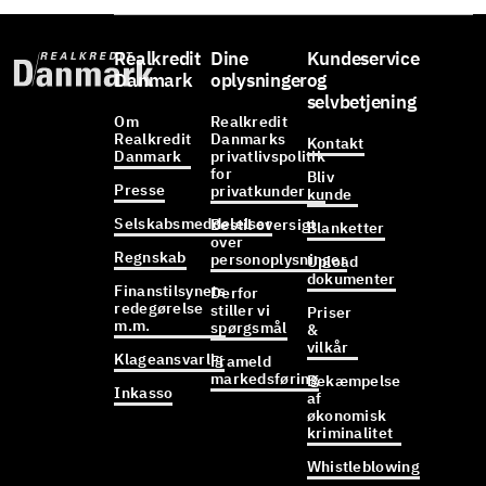
Realkredit
Dine
Kundeservice
Danmark
oplysninger
og
selvbetjening
Om
Realkredit
Realkredit
Danmarks
Kontakt
Danmark
privatlivspolitik
for
Bliv
Presse
privatkunder
kunde
Selskabsmeddelelser
Bestil oversigt
Blanketter
over
Regnskab
personoplysninger
Upload
dokumenter
Finanstilsynets
Derfor
redegørelse
stiller vi
Priser
m.m.
spørgsmål
&
vilkår
Klageansvarlig
Frameld
markedsføring
Bekæmpelse
Inkasso
af
økonomisk
kriminalitet
Whistleblowing