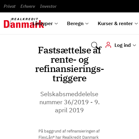
Banklån
Regn på
Se,
du
og
guides
&
vilkår
Privat
Erhverv
til bolig
omlægning
Renteprognose
Investor
ska
hvad
rentetilpasning
analyser
Blanketter
und
Alle
Se alle
Bestil
vi kan
dok
låntyper
beregnere
kursovervågning
Samarbejdspartnere
tilbyde
digi
Låntyper
Beregn
Kurser & renter
Log ind
Fastsættelse af
rente- og
refinansierings-
triggere
Selskabsmeddelelse
nummer 36/2019 - 9.
april 2019
På baggrund af refinansieringen af
FlexLån® har Realkredit Danmark