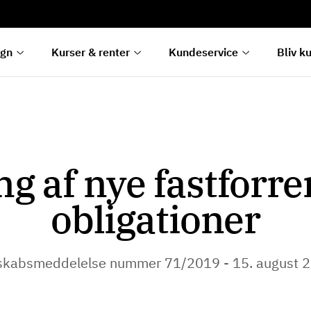
rentetilpasning
g
e
egn
Kurser & renter
Kundeservice
Bliv k
g af nye fastforr
obligationer
skabsmeddelelse nummer 71/2019 - 15. august 2019