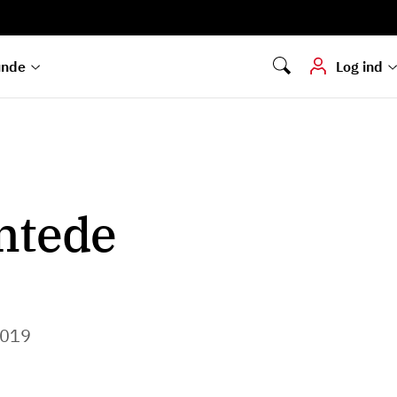
Digital signering
Hvis du skal
underskrive
dokumenter digitalt
unde
Log ind
entede
​​​​