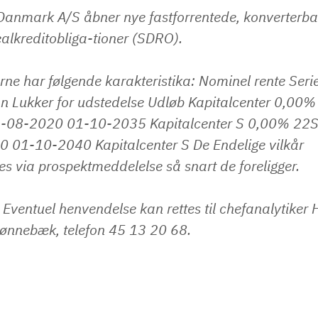
Danmark A/S åbner nye fastforrentede, konverterbar
alkreditobliga-tioner (SDRO).
ne har følgende karakteristika: ​Nominel rente ​Serie 
n ​Lukker for udstedelse ​Udløb Kapitalcenter ​0,00% 
1-08-2020 ​01-10-2035 ​Kapitalcenter S 0,00% ​22S ​
 ​01-10-2040 ​Kapitalcenter S De Endelige vilkår
res via prospektmeddelelse så snart de foreligger.
 Eventuel henvendelse kan rettes til chefanalytiker 
ønnebæk, telefon 45 13 20 68.