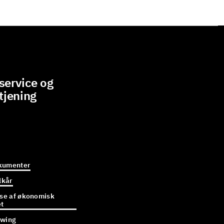
ervice og
tjening
kumenter
lkår
e af økonomisk
et
owing