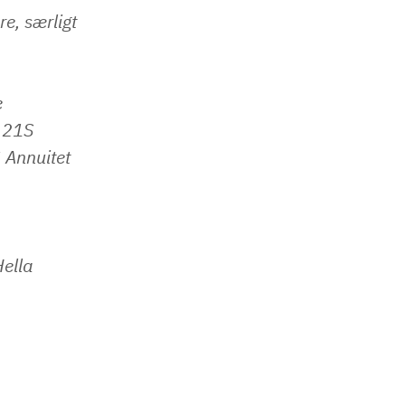
e, særligt
​
​21S ​
Annuitet ​
Hella