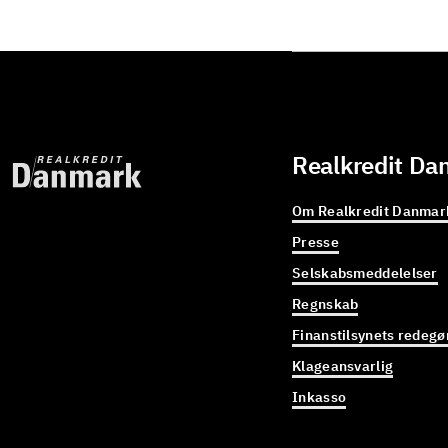
Realkredit Da
Om Realkredit Danmar
Presse
Selskabsmeddelelser
Regnskab
Finanstilsynets redegø
Klageansvarlig
Inkasso