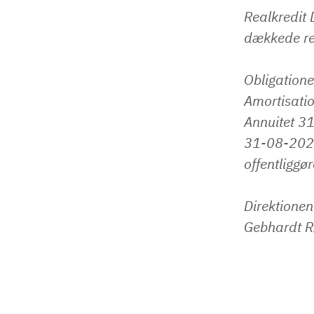
Realkredit 
dækkede re
Obligationer
Amortisatio
Annuitet ​3
31-08-2020
offentliggø
Direktionen
Gebhardt R