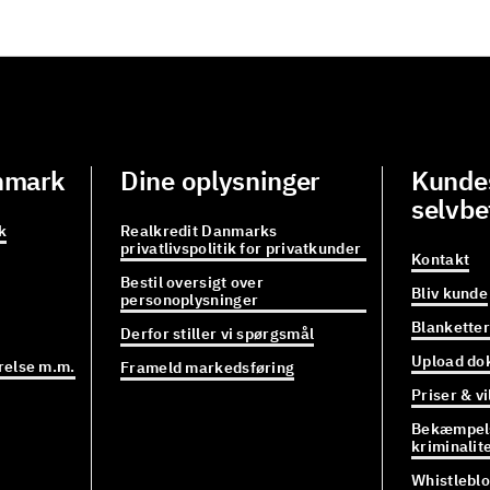
nmark
Dine oplysninger
Kundes
selvbe
k
Realkredit Danmarks
privatlivspolitik for privatkunder
Kontakt
Bestil oversigt over
Bliv kunde
personoplysninger
Blanketter
Derfor stiller vi spørgsmål
Upload do
relse m.m.
Frameld markedsføring
Priser & vi
Bekæmpels
kriminalit
Whistlebl