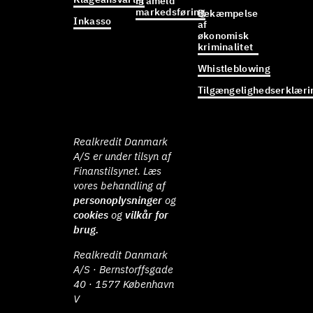
Frameld
markedsføring
Bekæmpelse
Inkasso
af
økonomisk
kriminalitet
Whistleblowing
Tilgængelighedserklæri
Realkredit Danmark
A/S er under tilsyn af
Finanstilsynet. Læs
vores behandling af
personoplysninger
og
cookies
og
vilkår for
brug.
Realkredit Danmark
A/S · Bernstorffsgade
40 · 1577 København
V