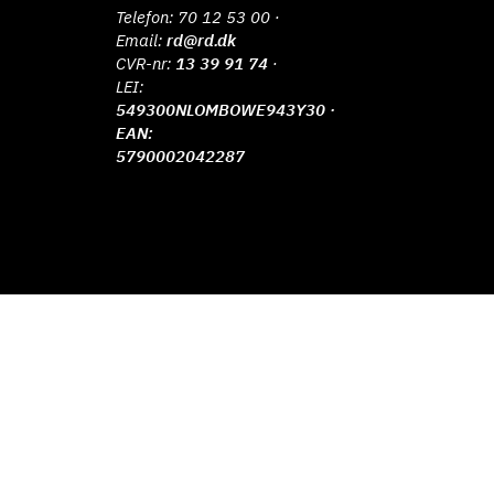
Telefon:
70 12 53 00
·
Email:
rd@rd.dk
CVR-nr:
13 39 91 74
·
LEI:
549300NLOMBOWE943Y30 ·
EAN:
5790002042287