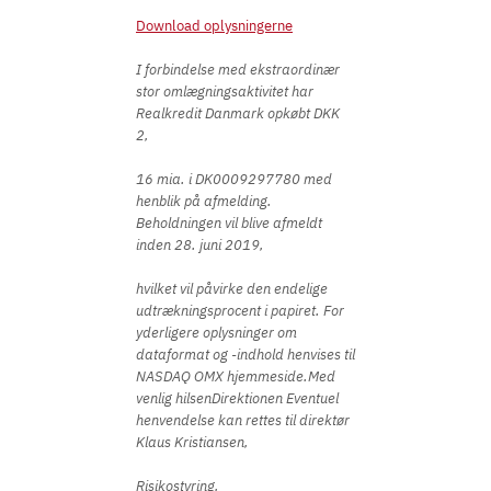
Download oplysningerne
I forbindelse med ekstraordinær
stor omlægningsaktivitet har
Realkredit Danmark opkøbt DKK
2,
16 mia. i DK0009297780 med
henblik på afmelding.
Beholdningen vil blive afmeldt
inden 28. juni 2019,
hvilket vil påvirke den endelige
udtrækningsprocent i papiret. For
yderligere oplysninger om
dataformat og -indhold henvises til
NASDAQ OMX hjemmeside.Med
venlig hilsenDirektionen Eventuel
henvendelse kan rettes til direktør
Klaus Kristiansen,
Risikostyring,