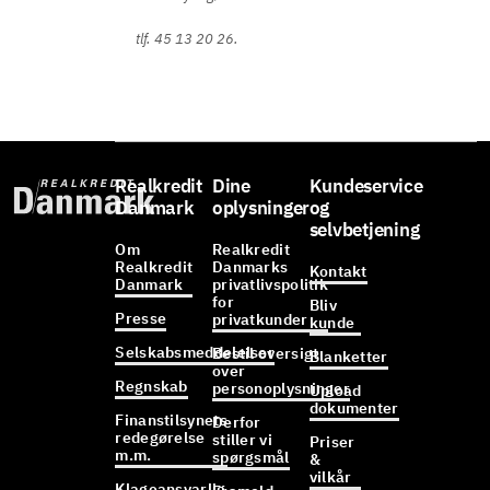
tlf. 45 13 20 26.
Realkredit
Dine
Kundeservice
Danmark
oplysninger
og
selvbetjening
Om
Realkredit
Realkredit
Danmarks
Kontakt
Danmark
privatlivspolitik
for
Bliv
Presse
privatkunder
kunde
Selskabsmeddelelser
Bestil oversigt
Blanketter
over
Regnskab
personoplysninger
Upload
dokumenter
Finanstilsynets
Derfor
redegørelse
stiller vi
Priser
m.m.
spørgsmål
&
vilkår
Klageansvarlig