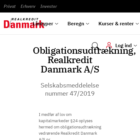
Banklån
Regn på
Se,
du
og
guides
&
vilkår
Privat
Erhverv
til bolig
omlægning
Renteprognose
Investor
ska
hvad
rentetilpasning
analyser
Blanketter
und
Alle
Se alle
Bestil
vi kan
dok
låntyper
beregnere
kursovervågning
Samarbejdspartnere
tilbyde
digi
Låntyper
Beregn
Kurser & renter
Log ind
Obligationsudtrækning,
Realkredit
Danmark A/S
Selskabsmeddelelse
nummer 47/2019
I medfør af lov om
kapitalmarkeder §24 oplyses
hermed om obligationsudtrækning
vedrørende Realkredit Danmark
A/S pr.