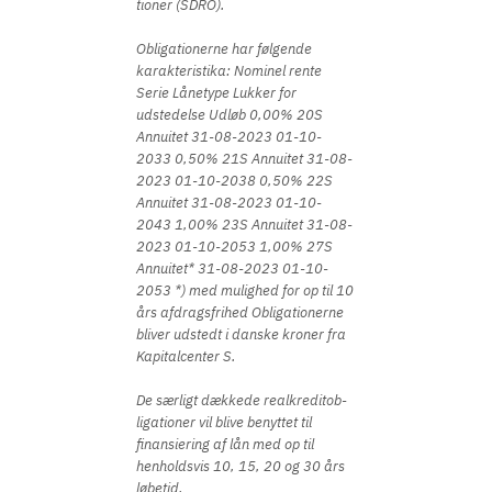
tioner (SDRO).
Obligationerne har følgende
karakteristika: ​Nominel rente ​
Serie ​Lånetype ​Lukker for
udstedelse ​Udløb ​0,00% ​20S ​
Annuitet 31-08-2023​ ​01-10-
2033 ​0,50% ​21S ​Annuitet ​31-08-
2023 ​01-10-2038 ​0,50% ​22S ​
Annuitet ​31-08-2023 ​01-10-
2043 ​1,00% ​23S ​Annuitet ​31-08-
2023 ​01-10-2053 ​1,00% ​27S ​
Annuitet* ​31-08-2023 ​01-10-
2053 *) med mulighed for op til 10
års afdragsfrihed Obligationerne
bliver udstedt i danske kroner fra
Kapitalcenter S.
De særligt dækkede realkreditob-
ligationer vil blive benyttet til
finansiering af lån med op til
henholdsvis 10, 15, 20 og 30 års
løbetid.