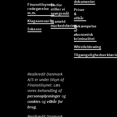
dokumenter
Finanstilsynets
Derfor
redegørelse
stiller vi
Priser
m.m.
spørgsmål
&
vilkår
Klageansvarlig
Frameld
markedsføring
Bekæmpelse
Inkasso
af
økonomisk
kriminalitet
Whistleblowing
Tilgængelighedserklæri
Realkredit Danmark
A/S er under tilsyn af
Finanstilsynet. Læs
vores behandling af
personoplysninger
og
cookies
og
vilkår for
brug.
Realkredit Danmark