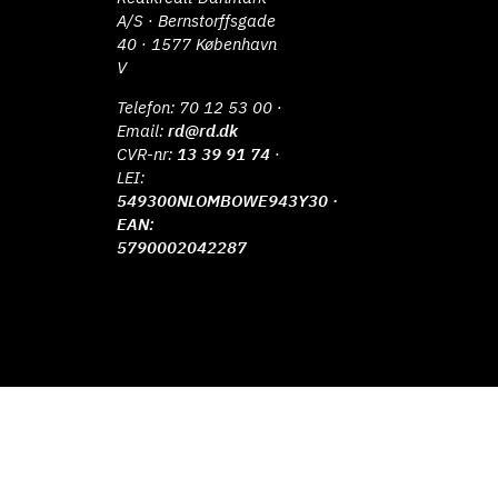
A/S · Bernstorffsgade
40 · 1577 København
V
Telefon:
70 12 53 00
·
Email:
rd@rd.dk
CVR-nr:
13 39 91 74
·
LEI:
549300NLOMBOWE943Y30 ·
EAN:
5790002042287