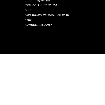
Email:
rd@rd.dk
CVR-nr:
13 39 91 74
·
LEI:
549300NLOMBOWE943Y30 ·
EAN:
5790002042287