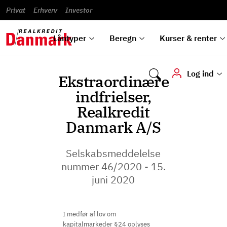
Banklån
Regn på
Se,
du
og
guides
&
vilkår
Privat
Erhverv
til bolig
omlægning
Renteprognose
Investor
ska
hvad
rentetilpasning
analyser
Blanketter
und
Alle
Se alle
Bestil
vi kan
dok
låntyper
beregnere
kursovervågning
Samarbejdspartnere
tilbyde
digi
Låntyper
Beregn
Kurser & renter
Log ind
Ekstraordinære
indfrielser,
Realkredit
Danmark A/S
Selskabsmeddelelse
nummer 46/2020 - 15.
juni 2020
I medfør af lov om
kapitalmarkeder §24 oplyses