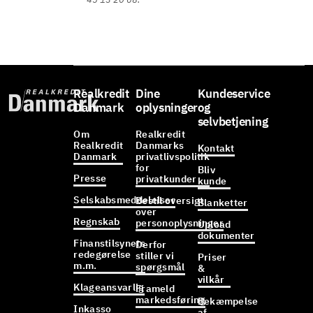
Realkredit
Dine
Kundeservice
Danmark
oplysninger
og
selvbetjening
Om
Realkredit
Realkredit
Danmarks
Kontakt
Danmark
privatlivspolitik
for
Bliv
Presse
privatkunder
kunde
Selskabsmeddelelser
Bestil oversigt
Blanketter
over
Regnskab
personoplysninger
Upload
dokumenter
Finanstilsynets
Derfor
redegørelse
stiller vi
Priser
m.m.
spørgsmål
&
vilkår
Klageansvarlig
Frameld
markedsføring
Bekæmpelse
Inkasso
af