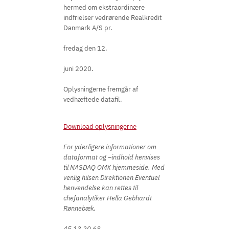
hermed om ekstraordinære
indfrielser vedrørende Realkredit
Danmark A/S pr.
fredag den 12.
juni 2020.
Oplysningerne fremgår af
vedhæftede datafil.
Download oplysningerne
For yderligere informationer om
dataformat og –indhold henvises
til NASDAQ OMX hjemmeside. Med
venlig hilsen Direktionen Eventuel
henvendelse kan rettes til
chefanalytiker Hella Gebhardt
Rønnebæk,
45 13 20 68.